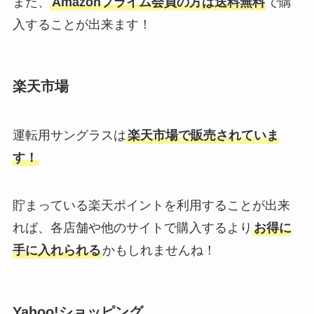
また、
Amazonプライム会員の方は送料無料
で購
入することが出来ます！
マーロックスが販売中止の理由
は？代替品や市販はドラッグスト
アや薬局で買える？
楽天市場
チャップアップはロフトで買え
る？マツキヨ・ヨドバシ・
運転用サングラスは
楽天市場で販売されていま
amazon・東急ハンズを徹底調
す！
査！
貯まっている楽天ポイントを利用することが出来
れば、各店舗や他のサイトで購入するより
お得に
手に入れられる
かもしれませんね！
Yahoo!ショッピング