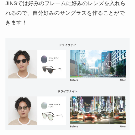
JINSでは好みのフレームに好みのレンズを入れら
舗を調査
れるので、自分好みのサングラスを作ることがで
きます！
レコードはどこで買う？タワーレ
コード・SOULCLAPなど取扱店
やプレイヤーのおすすめ調査
【シュレッダー】家庭用はどこで
買う？ニトリ・ホームセンター・
ヤマダ電機などを徹底調査！
しまじろうのぬいぐるみはどこで
売ってる？トイザらスやamazon
やメルカリで買える？