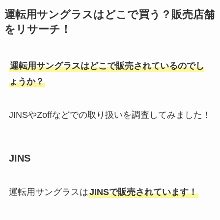
コストコのキッチンペーパーが品
キシリッシュが販売中止の理由
運転用サングラスはどこで買う？販売店舗
切れ？なぜ！値段や最新情報を徹
は？ボトルタイプは売ってない？
をリサーチ！
底リサーチ！どこで売ってる？
キシリッシュグミが代替品になる
の？
運転用サングラスはどこで販売されているのでし
スーツ持ち運びカバーは100均で
ニンテンドー3dsの充電器の代用
も売ってる？無印やニトリは？ど
ょうか？
品はタイプc？充電器無しで充電
こで買えるか調査！
する方法を調査！
JINSやZoffなどでの取り扱いを調査してみました！
ポテりこ冷凍はどこで売ってる？
イロカ柔軟剤が生産終了した？理
ライフや生協・amazonなど通販
由はなぜ？人気の香りを最安値で
で買える？売ってる場所調査
JINS
買えるのはココ！
運転用サングラスは
JINSで販売されています！
支倉焼はどこで買える？値段は？
送料無料で通販する方法や取扱店