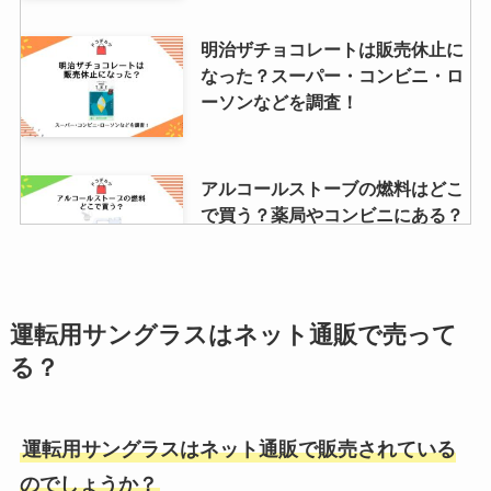
明治ザチョコレートは販売休止に
なった？スーパー・コンビニ・ロ
ーソンなどを調査！
アルコールストーブの燃料はどこ
で買う？薬局やコンビニにある？
安全に持ち運ぶには？
エアウォールuvはどこに売って
運転用サングラスはネット通販で売って
る？マツキヨ・ウェルシアなどド
る？
ラッグストアで買える？
運転用サングラスはネット通販で販売されている
hdmiのタイプc変換するアダプタ
のでしょうか？