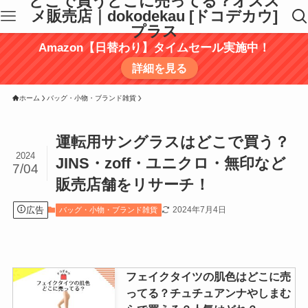
どこで買うどこに売ってる？オスス
メ販売店｜dokodekau [ドコデカウ]
プラス
Amazon【日替わり】タイムセール実施中！
詳細を見る
ホーム
バッグ・小物・ブランド雑貨
運転用サングラスはどこで買う？
2024
JINS・zoff・ユニクロ・無印など
7/04
販売店舗をリサーチ！
広告
2024年7月4日
バッグ・小物・ブランド雑貨
フェイクタイツの肌色はどこに売
ってる？チュチュアンナやしまむ