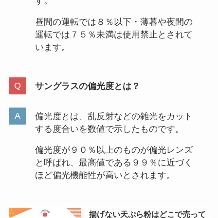
す。
由はなぜ？人気の香りを最安値で
買えるのはココ！
昼間の運転では８％以下・薄暮や夜間の
運転では７５％未満は使用禁止とされて
います。
デオコ販売中止？理由は？どこで
買える？amazonでは売ってる？
値段も調査
サングラスの偏光度とは？
偏光度とは、乱反射などの雑光をカット
する度合いを数値で示したものです。
偏光度が９０％以上のものが偏光レンズ
と呼ばれ、最高値である９９％に近づく
ほど偏光機能性が高いとされます。
揚げない天ぷら粉はどこで売って