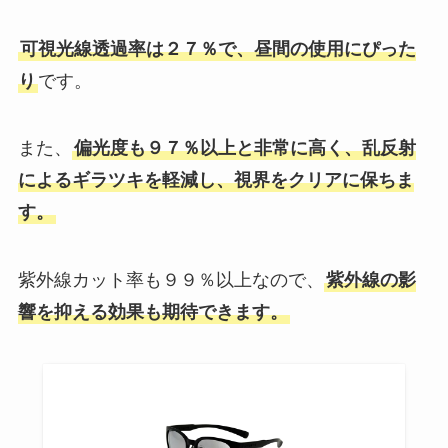
ダイソンのバッテリーはどこで買
可視光線透過率は２７％で、昼間の使用にぴった
う？量販店（ヤマダ電機・ヨドバ
シ・エディオンなど）で売って
り
です。
る？
また、
偏光度も９７％以上と非常に高く、乱反射
栄太郎飴はどこで買える？イオン
によるギラツキを軽減し、視界をクリアに保ちま
スーパーやコンビニなど取り扱い
す。
店舗はどこ？値段も調査
紫外線カット率も９９％以上なので、
紫外線の影
40代のスーツはどこで買う？女性
響を抑える効果も期待できます。
も青山？安いおしゃれなレディー
ススーツはココ！