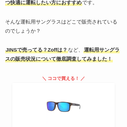
つ快適に運転したい方におすすめ
です。
【kose】カールキープマジックは
どこに売ってる？化粧品専門店・
百貨店・ツルハを調査！
そんな運転用サングラスはどこで販売されている
のでしょうか？
【博多通りもん】取扱店はどこ？
コンビニ・東京駅・大阪・北九州
JINSで売ってる？Zoffは？
など、
運転用サングラ
など売ってる場所を調査！
スの販売状況について徹底調査してみました！
スラムダンクのグッズが売ってる
＼ ココで買える！ ／
場所は？ジャンプショップやアニ
メイトやヨドバシ？
adidasのサンバが売ってない！な
ぜ人気？abcマートなど売ってる
店舗を徹底リサーチ！