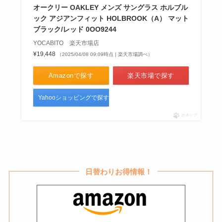
オークリー OAKLEY メンズ サングラス ホルブル
ック アジアンフィット HOLBROOK（A） マット
ブラック/レッド 0OO9244
ミスド商品券はどこで買える？購
YOCABITO 楽天市場店
入方法・対象店舗・会員登録方法
¥19,448
（2025/04/08 09:09時点 | 楽天市場調べ）
などをチェック！
Amazonで探す
楽天市場で探す
Yahooショッピングで探す
リザレックコーワが販売終了はな
ぜ？楽天・スギ薬局など販売店や
ポチップ
最安値も調査！
日替わりお得情報！