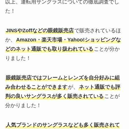
以上、運転用サングラスについての徹底調査でし
た！
チャンキーニットはどこで買え
る？毛糸がダイソーやユザワヤで
JINSやZoffなどの眼鏡販売店
で販売されているほ
も売ってる？値段も調査！
か、
Amazon・楽天市場・Yahoo!ショッピングな
どのネット通販でも取り扱われている
ことが分か
アルファベットのオブジェを売っ
りました！
てる場所！置物はキャンドゥや
3coinsで買える？
眼鏡販売店ではフレームとレンズを自分好みに組
み合わせることができます
が、
ネット通販でも評
スレンダートーンが販売中止の理
判の良いサングラスが多く販売されている
ことが
由は事件があったから？現在はど
こで買える？
分かりました！
人気ブランドのサングラスなども多く販売されて
ファーストピアスはどこで買う？