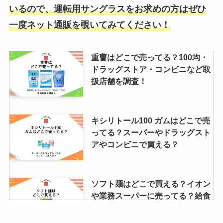
いるので、運転用サングラスをお求めの方はぜひ
医療用はドンキや薬局や楽天など
どこがいいの？
一度ネット通販を覗いてみてください！
重曹はどこで売ってる？100均・
旭ポン酢はどこで買える？ドンキ
ドラッグストア・コンビニなど取
ホーテやスーパーで売ってる？取
扱店舗を調査！
扱店や値段を調査！
キシリトール100 ガムはどこで売
ナロンエースは製造中止？理由
ってる？スーパーやドラッグスト
は？amazonでは買える？ナロン
アやコンビニで買える？
エースtとの違いも解説
ソフト麺はどこで買える？イオン
や業務スーパーに売ってる？給食
ソフト麺の購入方法