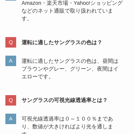
Amazon・楽天市場・Yahoo!ショッピング
などのネット通販で取り扱われていま
カネボウのバルカンが生産終了？
す。
なぜ！臭いから？取扱店やどこで
売ってるか調査！
運転に適したサングラスの色は？
【アタック】スティックは販売終
運転に適したサングラスの色は、昼間は
了？なぜ？カインズ・ヨドバシな
ブラウンやグレー、グリーン、夜間はイ
ど販売店を調査！
エローです。
【ブルガリブラック】似た香りの
サングラスの可視光線透過率とは？
香水は？廃盤？ドンキホーテや
amazonで買える？
可視光線透過率は０～１００％まであ
り、数値が大きければより光を通しま
イロカ柔軟剤が生産終了した？理