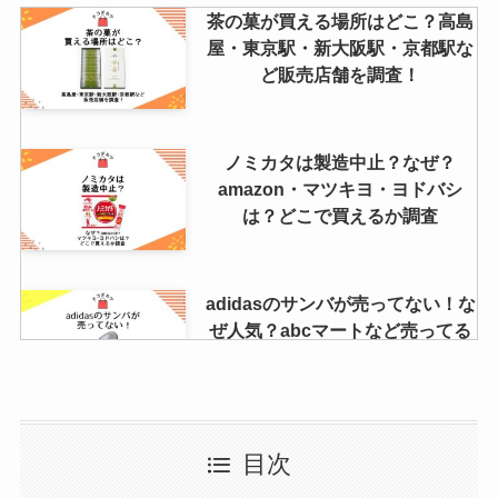
茶の菓が買える場所はどこ？高島
屋・東京駅・新大阪駅・京都駅な
ど販売店舗を調査！
ノミカタは製造中止？なぜ？
amazon・マツキヨ・ヨドバシ
は？どこで買えるか調査
adidasのサンバが売ってない！な
ぜ人気？abcマートなど売ってる
店舗を徹底リサーチ！
ピアッサーどこに売ってる？薬局
目次
やマツキヨの売り場は？4mmや