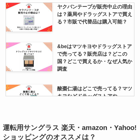
ヤクバンテープが販売中止の理由
は？薬局やドラッグストアで買え
る？市販で代替品は購入可能？
&beはマツキヨやドラッグストア
で売ってる？販売店は？どこの
国？どこで買えるか・なぜ人気か
調査
酸棗仁湯はどこで売ってる？マツ
キヨなどドラッグストアや
amazonで買える？市販の値段も
調査！
運転用サングラス 楽天・amazon・Yahoo!
スーツケースを買うならどこ？無
ショッピングのオススメは？
印やニトリ・イオンの売り場は？