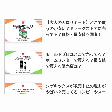
8mmって何が違うの？
オーグメンチンは販売中止の理由
【大人のカロリミット】どこで買
は？出荷調整してるの？市販薬は
うのが安い？ドラッグストアに売
どこで買える？
ってる？価格・最安値も調査！
リアップx5プラスは販売中止？理
モールドゼロはどこで売ってる？
由は？楽天・アマゾンでも買えな
ホームセンターで買える？最安値
い？どこで買えるか徹底調査！
で買える販売店は？
ハラダラスクの店舗一覧！群馬・
シゲキックスが販売中止の理由が
伊勢丹・百貨店・アウトレットに
やばい？売ってるコンビニやスー
ある？安く買う方法も調査！
パーはどこ？