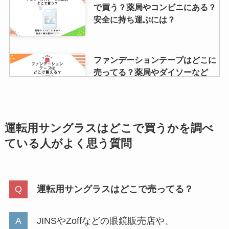
で買う？薬局やコンビニにある？
安全に持ち運ぶには？
ファンデーションテープはどこに
売ってる？薬局やダイソーなど
100均でも買える？
チャップアップはロフトで買え
運転用サングラスはどこで買うかを調べ
る？マツキヨ・ヨドバシ・
ている人が
よく思う質問
amazon・東急ハンズを徹底調
査！
運転用サングラスはどこで売ってる？
はいはいが販売終了？なぜ？リニ
ューアル？安い理由や評判・どこ
が安いか調査！
JINSやZoffなどの眼鏡販売店や、