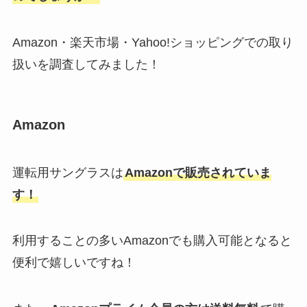
は100均に売ってる？ダイソー・
ドンキ・ヨドバシなど調査！
Amazon・楽天市場・Yahoo!ショッピングでの取り
扱いを調査してみました！
adidasのサンバが売ってない！な
ぜ人気？abcマートなど売ってる
店舗を徹底リサーチ！
Amazon
バクラヴァは成城石井に売って
運転用サングラスは
Amazonで販売されていま
る？カルディ・ローソン・コスト
コなど販売店舗を調査！
す！
利用することの多いAmazonでも購入可能となると
アネトン咳止めは販売中止？理由
便利で嬉しいですね！
は？amazon・ヨドバシ・コスト
コでは買える？