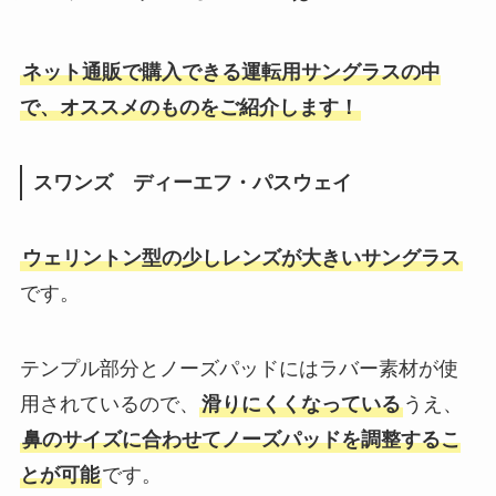
安いおすすめ紹介
ネット通販で購入できる運転用サングラスの中
リュックに付けるポーチは無印で
で、オススメのものをご紹介します！
売ってる？100均やワークマンや
ネットでおすすめは？
スワンズ ディーエフ・パスウェイ
小児用ジキニンが販売中止？な
ウェリントン型の少しレンズが大きいサングラス
ぜ？どこで買える？ドラックスト
です。
アや通販で買える？
テンプル部分とノーズパッドにはラバー素材が使
ちゃんとした傘はどこで買う？ニ
用されているので、
滑りにくくなっている
うえ、
トリ・ホームセンター・カインズ
鼻のサイズに合わせてノーズパッドを調整するこ
のおすすめはコレ！
とが可能
です。