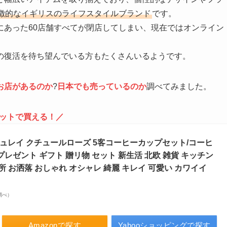
徴的なイギリスのライフスタイルブランド
です。
にあった60店舗すべてが閉店してしまい、現在ではオンライン
の復活を待ち望んでいる方もたくさんいるようです。
お店があるのか
?
日本でも売っている
のか
調べてみました。
ットで買える！／
ラアシュレイ クチュールローズ 5客コーヒーカップセット/コーヒ
レゼント ギフト 贈リ物 セット 新生活 北欧 雑貨 キッチン
所 お洒落 おしゃれ オシャレ 綺麗 キレイ 可愛い カワイイ
場調べ）
Amazonで探す
Yahooショッピングで探す