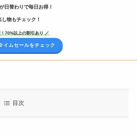
が日替わりで毎日お得！
出し物もチェック！
！70%以上の割引あり ／
onタイムセールをチェック
目次