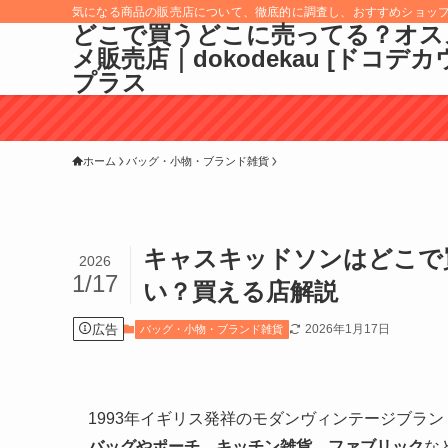
気になる商品の販売店について、徹底的に調査し、おすすめショッ
どこで買うどこに売ってる？オス
メ販売店｜dokodekau [ドコデカ
プラス
ホーム
バッグ・小物・ブランド雑貨
キャスキッドソンはどこで
2026
1/17
い？買える店解説
広告
2026年1月17日
バッグ・小物・ブランド雑貨
1993年イギリス発祥のモダンヴィンテージブラン
バッグやポーチ
、
キッチン雑貨
、
ファブリック
な