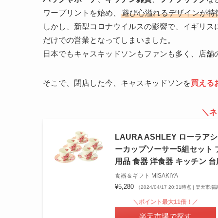
ワープリントを始め、
遊び心溢れるデザインが特
しかし、新型コロナウイルスの影響で、イギリス
だけでの営業となってしまいました。
日本でもキャスキッドソンもファンも多く、店舗
そこで、閉店した今、キャスキッドソンを
買える
＼ネ
LAURA ASHLEY ロー
ーカップソーサー5組セット プ
用品 食器 洋食器 キッチン 台
食器＆ギフト MISAKIYA
¥5,280
（2024/04/17 20:31時点 | 楽天市
＼ポイント最大11倍！／
楽天市場で探す