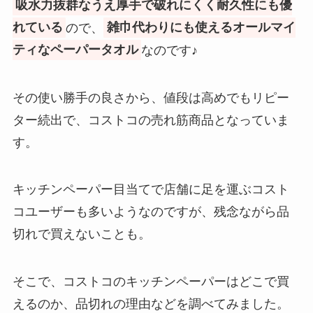
吸水力抜群なうえ厚手で破れにくく耐久性にも優
れている
ので、
雑巾代わりにも使えるオールマイ
葬式の数珠はどこで買う？しまむ
ら・ドンキ・アベイル・イオンス
ティなペーパータオル
なのです♪
タイルなど売ってる場所を調査！
その使い勝手の良さから、値段は高めでもリピー
ター続出で、コストコの売れ筋商品となっていま
すとぷりグッズ売ってる場所とガ
チャガチャ場所は？アニメイトや
す。
コンビニで買える？
キッチンペーパー目当てで店舗に足を運ぶコスト
喪服レディース50代はどこで買
コユーザーも多いようなのですが、残念ながら品
う？ゆったりオールシーズン着れ
切れで買えないことも。
てセンスのいい喪服を調査！
そこで、コストコのキッチンペーパーはどこで買
忍者めし鉄の鎧どこに売ってる？
えるのか、品切れの理由などを調べてみました。