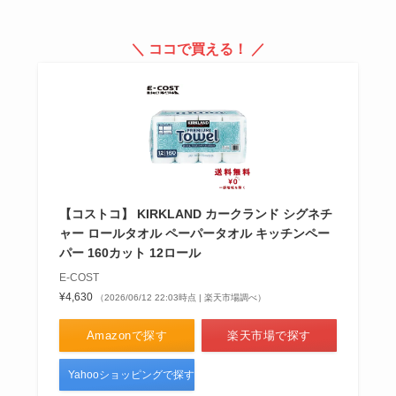
ヨドバシやセブン・amazonや楽
天など通販で買える？
＼ ココで買える！ ／
桜盆栽はどこで売ってる？ホーム
センター・カインズで買える？育
て方＆寿命も調査！
【ゴミ袋はどこで買う？】安い45
【コストコ】 KIRKLAND カークランド シグネチ
リットルがほしい！業務スーパ
ャー ロールタオル ペーパータオル キッチンペー
ー・ダイソー・セリアを調査！
パー 160カット 12ロール
E-COST
¥4,630
（2026/06/12 22:03時点 | 楽天市場調べ）
Amazonで探す
楽天市場で探す
Yahooショッピングで探す