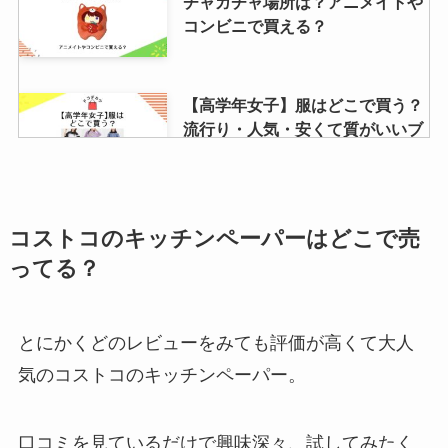
チャガチャ場所は？アニメイトや
コンビニで買える？
【高学年女子】服はどこで買う？
流行り・人気・安くて質がいいブ
ランドは？
タイガーバームなぜ中止に？やば
コストコのキッチンペーパーはどこで売
い？日本だけ？どこで買える？マ
ってる？
ツモトキヨシやスギ薬局で売って
る？
とにかくどのレビューをみても評価が高くて大人
丸亀製麺シェイクうどんが販売終
気のコストコのキッチンペーパー。
了？理由はなぜ？再開はいつ？種
類や販売店調査
口コミを見ているだけで興味深々、試してみたく