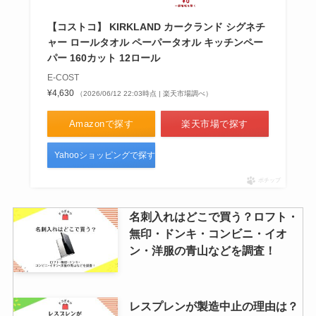
JINS・zoff・ユニクロ・無印など
販売店舗をリサーチ！
【コストコ】 KIRKLAND カークランド シグネチ
ャー ロールタオル ペーパータオル キッチンペー
パー 160カット 12ロール
E-COST
蔵生を売ってる場所は？コンビ
¥4,630
（2026/06/12 22:03時点 | 楽天市場調べ）
ニ・通販にある？新千歳空港・札
幌・東京・大阪も調査！
Amazonで探す
楽天市場で探す
Yahooショッピングで探す
ポチップ
名刺入れはどこで買う？ロフト・
無印・ドンキ・コンビニ・イオ
ン・洋服の青山などを調査！
レスプレンが製造中止の理由は？