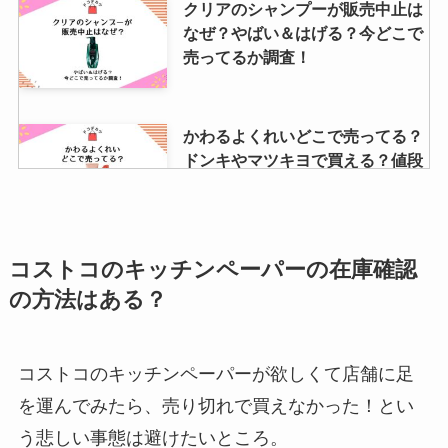
も買える？代表品も調査！
クリアのシャンプーが販売中止は
なぜ？やばい＆はげる？今どこで
売ってるか調査！
ハートチップルが販売終了？どこ
で買える？変わった？ヨドバシや
ドンキで売ってる？
かわるよくれいどこで売ってる？
ドンキやマツキヨで買える？値段
や安く買える店調査
トップ クリアリキッドは生産終
了？なぜ？リニューアルして売っ
てる？口コミも調査
マリアージュフレールのお香はど
コストコのキッチンペーパーの在庫確認
こで買える？お試しはある？人気
の方法はある？
の香り・お香立てもチェック！
コストコのキッチンペーパーが欲しくて店舗に足
ウルリスは販売終了？なぜ？販売
を運んでみたら、売り切れで買えなかった！とい
店はどこ？ドンキやマツキヨで買
う悲しい事態は避けたいところ。
える？口コミも調査