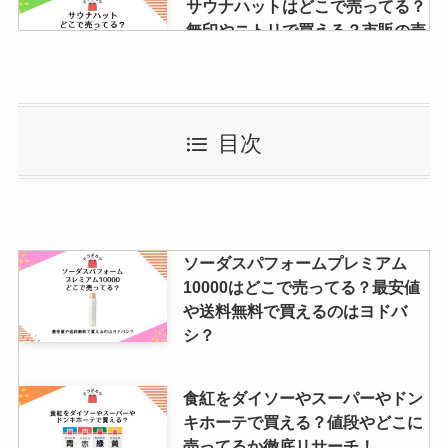
サウナハットはどこで売ってる？
無印やニトリで買える？市販の売
ってる店や値段調査
太陽のマテ茶が販売中止の理由
目次
は？どこで買える？代わりの似て
いる商品はある？
ナロンエースは製造中止？理由
ソーダスパフォームプレミアム
は？amazonでは買える？ナロン
10000はどこで売ってる？最安値
エースtとの違いも解説
や送料無料で買えるのはヨドバ
シ？
「ひよこ」の買える場所は？通販
食紅をダイソーやスーパーやドン
で購入できる？オンラインショッ
キホーテで買える？値段やどこに
プも調査
売ってるか徹底リサーチ！