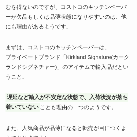
フレアフレグランスジェントルブ
むを得ないのですが、コストコのキッチンペーパ
ンなどコンビニで買える？売って
ーケが廃盤？なぜ！似てる商品や
ない地域も調査！
ーが欠品もしくは品薄状態になりやすいのは、他
どこで買えるか徹底リサーチ！
にも理由があるようです。
【博多通りもん】取扱店はどこ？
まずは、コストコのキッチンペーパーは、
コンビニ・東京駅・大阪・北九州
プライベートブランド「Kirkland Signature(カーク
など売ってる場所を調査！
ランドシグネチャー)」のアイテムで輸入品だとい
うこと。
ウォンジョンヨマスカラどこで買
える？ドンキ・amazonなどどこ
遅延など輸入が不安定な状態で、入荷状況が落ち
で売ってる？値段も調査
着いていない
ことも理由の一つのようです。
はいはいが販売終了？なぜ？リニ
また、人気商品が品薄になると転売が目につくよ
ューアル？安い理由や評判・どこ
が安いか調査！