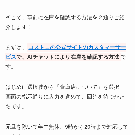
そこで、事前に在庫を確認する方法を２通りご紹
ピーシェン豆板醤はどこで売って
介します！
る？カルディ・成城石井・業務ス
ーパー・ヨドバシなどを調査！
まずは、
コストコの公式サイトのカスタマーサー
ビス
で、AIチャットにより在庫を確認する方法
で
バックインバックは100均のセリ
アや無印で売ってる？Amazonや
す。
楽天などオススメ商品を徹底リサ
ーチ！
はじめに選択肢から「倉庫店について」を選択、
画面の指示通りに入力を進めて、回答を待つかた
ネリゾナユニバーサルクリームが
ちです。
販売中止の理由は？代替品の市販
薬はあるの？どこで買えるか調
査！
元旦を除いて年中無休、9時から20時まで対応して