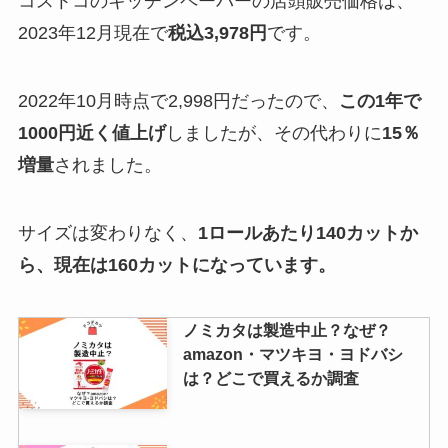
コストコのキッチンペーパーの店頭販売価格は、
ポテりこ冷凍はどこで売ってる？
2023年12月現在で
税込3,978円
です。
ライフや生協・amazonなど通販
で買える？売ってる場所調査
2022年10月時点で2,998円だったので、
この1年で
1000円近く値上げ
しましたが、その代わりに
15％
キャンメイクの取扱店はどこ？近
増量
されました。
くのドラックストアやウエルシ
ア・通販など売ってる場所調査
サイズは変わりなく、
1ロールあたり140カットか
ら、現在は160カットになっています。
タイガーバームなぜ中止に？やば
い？日本だけ？どこで買える？マ
ツモトキヨシやスギ薬局で売って
ノミカタは製造中止？なぜ？
る？
amazon・マツキヨ・ヨドバシ
は？どこで買えるか調査
y字ドライバーはダイソーで売っ
てる？ドンキホーテやコーナンで