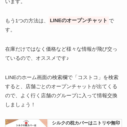
います。
ヘリウムガスはドンキに売って
る？ダイソー・ホームセンターな
ど販売店を徹底調査！
もう1つの方法は、
LINEのオープンチャット
で
す。
重曹はどこで売ってる？100均・
ドラッグストア・コンビニなど取
在庫だけではなく価格など様々な情報が飛び交っ
扱店舗を調査！
ているので、オススメです♪
LINEのホーム画面の検索欄で「コストコ」を検索
すると、店舗ごとのオープンチャットが出てくる
ので、よく行く店舗のグループに入って情報交換
しましょう！
シルクの枕カバーはニトリや無印