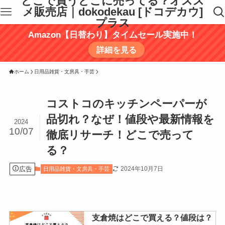
どこで買うどこに売ってる？オスス
メ販売店｜dokodekau [ドコデカウ]
プラス
Amazon【日替わり】タイムセール実施中！
詳細を見る
ホーム
日用品雑貨・文房具・手芸
コストコのキッチンペーパーが
品切れ？なぜ！値段や最新情報を
2024
10/07
徹底リサーチ！どこで売って
る？
広告
2024年10月7日
日用品雑貨・文房具・手芸
支倉焼はどこで買える？値段は？