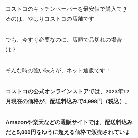
コストコのキッチンペーパーを最安値で購入でき
creekはどこで買える？購入方法
るのは、やはりコストコの店舗です。
は？オンラインショップ・公式・
通販など売ってる場所を調査！
でも、今すぐ必要なのに、店頭で品切れの場合
は？
スラックスはどこで買う？ユニク
ロ・GU・しまむら・洋服の青山
など売ってる場所を調査！
そんな時の強い味方が、ネット通販です！
コストコの公式オンラインストアでは、2023年12
イサムノグチakariが生産終了？な
ぜ？人気の理由は？取扱店や正規
月現在の価格が、配送料込みで4,998円（税込）
。
品の見分け方は？
Amazonや楽天などの通販サイトでは、配送料込み
お香立てはダイソーやセリアなど
だと5,000円をゆうに超える価格で販売されていま