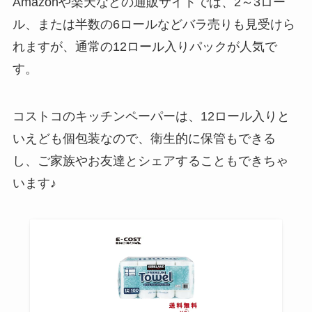
Amazonや楽天などの通販サイトでは、2～3ロー
ル、または半数の6ロールなどバラ売りも見受けら
火災報知器の電池はどこに売って
れますが、通常の12ロール入りパックが人気で
る？ホームセンターやケーズ電
気・ヤマダ電機で買える？
す。
コストコのキッチンペーパーは、12ロール入りと
ウィンストンのフィルターはどこ
に売ってる？ファミマや通販で購
いえども個包装なので、衛生的に保管もできる
入可能？最安値は？
し、ご家族やお友達とシェアすることもできちゃ
います♪
ガスファンヒーターはどこで買
う？ヤマダ電機・ケーズデンキ・
エディオンなど売ってる場所を調
査！
運転用サングラスはどこで買う？