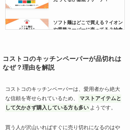
カネボウのバルカンが生産終了？
ソフト麺はどこで買える？イオン
なぜ！臭いから？取扱店やどこで
や業務スーパーに売ってる？給食
売ってるか調査！
ソフト麺の購入方法
アレルケアが販売中止の理由はな
コストコのキッチンペーパーが品切れは
h&sシャンプーは販売終了？な
ぜ？ドラッグストアでは売ってな
ぜ？どこに売ってるか調査！青と
なぜ？理由を解説
い？どこで買える？値段も調査
緑の違いも解説！
コストコのキッチンペーパーは、愛用者から絶大
newjeansのアルバムはどこで買
レジャーシートの厚手はしまむら
な信頼を寄せられているため、
マストアイテムと
う？タワレコ・TSUTAYA・ゲオ
で売ってる？カインズなどホーム
など取扱店＆特典をチェック！
して欠かさず購入している方も多い
ようです。
センターがおすすめ？ふかふか派
orおしゃれ派？
買う人が沢山いればすぐに売り切れになるのはや
みそきんはどこで売ってる？セブ