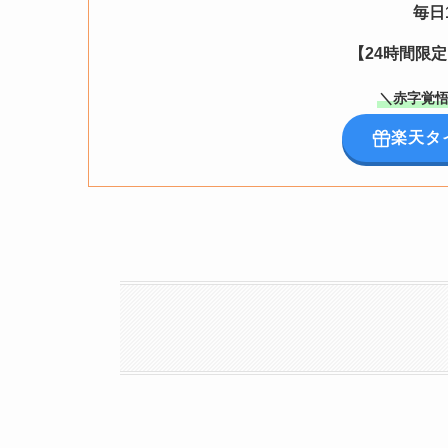
毎日
【24時間限
＼赤字覚悟
楽天タ