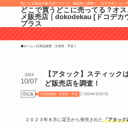
気になる商品の販売店について、徹底的に調査し、おすすめショッ
どこで買うどこに売ってる？オス
メ販売店｜dokodekau [ドコデカ
プラス
ホーム
日用品雑貨・文房具・手芸
【アタック】スティック
2024
10/07
ど販売店を調査！
広告
2024年10月7日
日用品雑貨・文房具・手芸
２０２３年８月に花王から発売された
「アタック