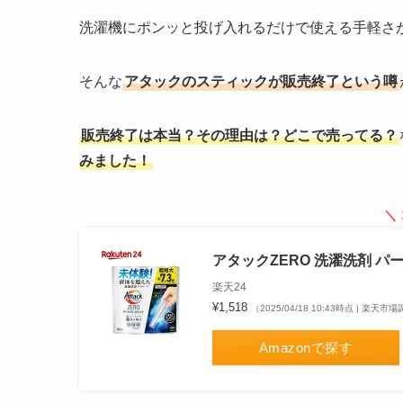
洗濯機にポンッと投げ入れるだけで使える手軽さ
そんな
アタックのスティックが販売終了という噂
販売終了は本当？その理由は？どこで売ってる？
みました！
＼
アタックZERO 洗濯洗剤 パ
楽天24
¥1,518
（2025/04/18 10:43時点 | 楽天市
Amazonで探す