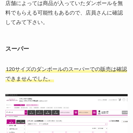
店舗によっては商品が入っていたダンボールを無
エアフォース1 白が売ってない理
料でもらえる可能性もあるので、店員さんに確認
由はなぜ？abcマートやネットで
してみて下さい。
人気商品買える？
スーパー
もぎもぎフルーツが販売終了？な
ぜ？どこで売ってる？再販はい
つ？値段も調査
120サイズのダンボールのスーパーでの販売は確認
できませんでした。
トラスパターが生産終了の理由
は？評価やどこで売ってるか徹底
リサーチ！