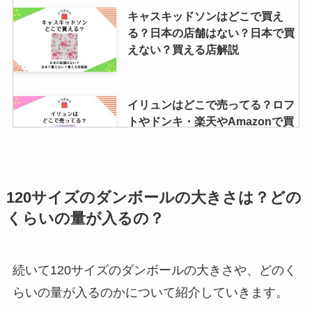
キャスキッドソンはどこで買え
る？日本の店舗はない？日本で買
えない？買える店解説
イリュンはどこで売ってる？ロフ
トやドンキ・楽天やAmazonで買
える？口コミも調査
【アタック】スティックは販売終
120サイズのダンボールの大きさは？どの
了？なぜ？カインズ・ヨドバシな
くらいの量が入るの？
ど販売店を調査！
続いて120サイズのダンボールの大きさや、どのく
水引の髪飾りが売ってる場所は？
らいの量が入るのかについて紹介していきます。
100均やamazonなど売ってる店