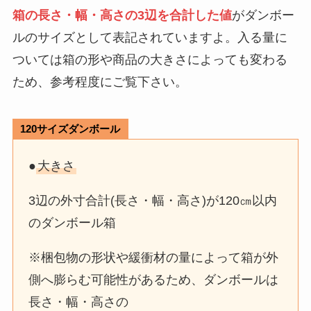
を紹介
箱の長さ・幅・高さの3辺を合計した値
がダンボー
ルのサイズとして表記されていますよ。入る量に
オナホはどこで買う？Amazon・
ついては箱の形や商品の大きさによっても変わる
通販・ドンキなど売ってる場所＆
ため、参考程度にご覧下さい。
バレない店舗を調査！
120サイズダンボール
うさぎ被り物はドンキに売って
る？shein・wego・amazon・百
●
大きさ
均・楽天も徹底調査！
3辺の外寸合計(長さ・幅・高さ)が120㎝以内
のダンボール箱
トコフェロール酢酸エステルが販
売中止の理由は？市販薬や類似品
※梱包物の形状や緩衝材の量によって箱が外
が買えるか調査！
側へ膨らむ可能性があるため、ダンボールは
長さ・幅・高さの