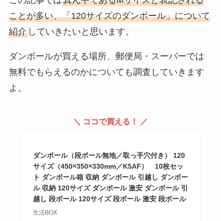
SBI証券・野村證券などおすすめ
ことが多い、「120サイズのダンボール」について
購入場所を調査！
紹介
していきたいと思います。
ダンボールが買える場所、郵便局・スーパーでは
【kose】カールキープマジックは
どこに売ってる？化粧品専門店・
無料でもらえるのかについても調査していきます
百貨店・ツルハを調査！
よ。
シャネルのミラーはどこで買え
＼ ココで買える！ ／
る？刻印は店舗でするの？値段も
調査
ダンボール（段ボール無地／取っ手穴付き） 120
サイズ（450×350×330mm／K5AF） 10枚セッ
ト ダンボール箱 収納 ダンボール 引越し ダンボー
お香立てはダイソーやセリアなど
ル 収納 120サイズ ダンボール 激安 ダンボール 引
100均で売ってる？ニトリやネッ
越し 段ボール 120サイズ 段ボール 激安 段ボール
トで買えるかも調査！
生活BOX