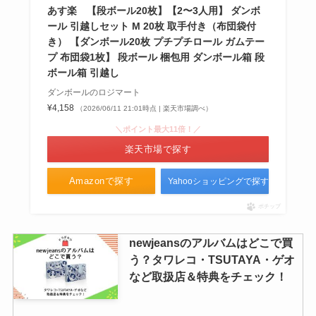
あす楽 【段ボール20枚】【2〜3人用】 ダンボ
ール 引越しセット M 20枚 取手付き（布団袋付
き） 【ダンボール20枚 プチプチロール ガムテー
プ 布団袋1枚】 段ボール 梱包用 ダンボール箱 段
ボール箱 引越し
ダンボールのロジマート
¥4,158
（2026/06/11 21:01時点 | 楽天市場調べ）
＼ポイント最大11倍！／
楽天市場で探す
Amazonで探す
Yahooショッピングで探す
ポチップ
newjeansのアルバムはどこで買
う？タワレコ・TSUTAYA・ゲオ
など取扱店＆特典をチェック！