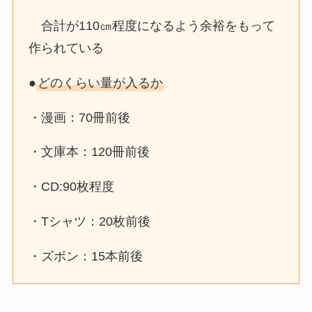
酸棗仁湯はどこで売ってる？マツ
合計が110㎝程度になるよう余裕をもって
キヨなどドラッグストアや
amazonで買える？市販の値段も
作られている
調査！
●
どのくらい量が入るか
キシリトール100 ガムはどこで売
・漫画：70冊前後
ってる？スーパーやドラッグスト
アやコンビニで買える？
・文庫本：120冊前後
・CD:90枚程度
・Tシャツ：20枚前後
・ズボン：15本前後