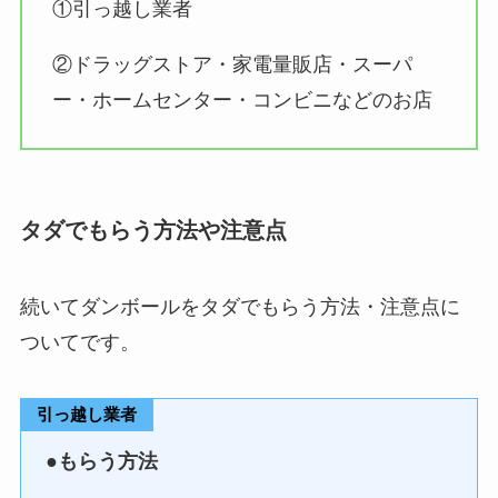
①引っ越し業者
切れ？なぜ！値段や最新情報を徹
底リサーチ！どこで売ってる？
②ドラッグストア・家電量販店・スーパ
ー・ホームセンター・コンビニなどのお店
カラビナはどこに売ってる？100
均やロフトで買える？売り場や値
段はどのくらい？
タダでもらう方法や注意点
エアー緩衝材はどこで売ってる？
ホームセンター・ダイソー・コー
続いてダンボールをタダでもらう方法・注意点に
ナン・コメリなどプチプチ販売店
ついてです。
調査！
引っ越し業者
●
もらう方法