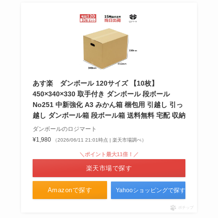
ー・百均など販売店を調査！
ちいかわバラエティカードはどこ
で売ってる？ヨーカドーやコンビ
ニ・バンダイなど販売店調査！
あす楽 ダンボール 120サイズ 【10枚】
450×340×330 取手付き ダンボール 段ボール
No251 中新強化 A3 みかん箱 梱包用 引越し 引っ
ルフトシャンプーはどこで売って
越し ダンボール箱 段ボール箱 送料無料 宅配 収納
る？イオン・アットコスメ・ツル
ダンボールのロジマート
ハ・マツキヨなど販売店や取扱店
¥1,980
（2026/06/11 21:01時点 | 楽天市場調べ）
調査！
＼ポイント最大11倍！／
楽天市場で探す
イソバイドシロップが販売中止の
理由は？どこで買える？代替薬は
Amazonで探す
Yahooショッピングで探す
あるか調査！
ポチップ