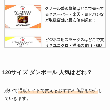
クノール贅沢野菜はどこで売って
る？スーパー・楽天・ヨドバシな
ど取扱店舗と最安値を調査！
ビジネス用スラックスはどこで買
う？ユニクロ・洋服の青山・GU
などコスパ最強店舗を調査！
ハラダラスクの店舗一覧！群馬・
120サイズ ダンボール 人気はどれ？
伊勢丹・百貨店・アウトレットに
ある？安く買う方法も調査！
続いて
通販サイトで買えるおすすめ商品を紹介
し
ていきます。
クリックポストはどこで買える？
郵便局・コンビニ・ホームセンタ