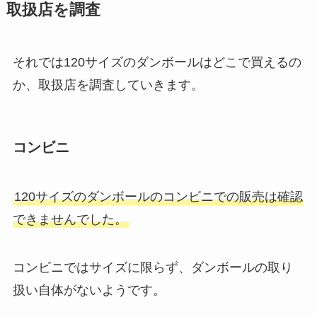
ぜ？新製品はヨドバシや楽天で買
取扱店を調査
での販売店を調査！
える？偽物との見分け方
それでは120サイズのダンボールはどこで買えるの
ガスファンヒーターはどこで買
カラビナはどこに売ってる？100
う？ヤマダ電機・ケーズデンキ・
か、取扱店を調査していきます。
均やロフトで買える？売り場や値
エディオンなど売ってる場所を調
段はどのくらい？
査！
コンビニ
adidasのサンバが売ってない！な
ケント紙はダイソーに売ってる？
ぜ人気？abcマートなど売ってる
セリア・東急ハンズ・ホームセン
店舗を徹底リサーチ！
120サイズのダンボールのコンビニでの販売は確認
ターもチェック！
できませんでした。
発泡スチロールカッターはダイソ
コンビニではサイズに限らず、ダンボールの取り
ーで売ってない？セリア・ドン
キ・ホームセンターは？
扱い自体がないようです。