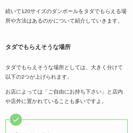
続いて120サイズのダンボールをタダでもらえる場
jcbギフトカードが買える店は？
所や方法はあるのかについて紹介していきます。
ヤマダ電機やコンビニで買える？
どこで買えるか販売店を調査！
タダでもらえそうな場所
40代のスーツはどこで買う？女性
も青山？安いおしゃれなレディー
タダでもらえそうな場所としては、大きく分けて
ススーツはココ！
以下の2つが上げられます。
お店によっては「ご自由にお持ち下さい」と店内
新築のカーテンはどこで買う？ニ
トリ・サンゲツなど後悔しない店
や店外に置かれていることも多いですよ。
舗を調査！
コストコのキッチンペーパーが品