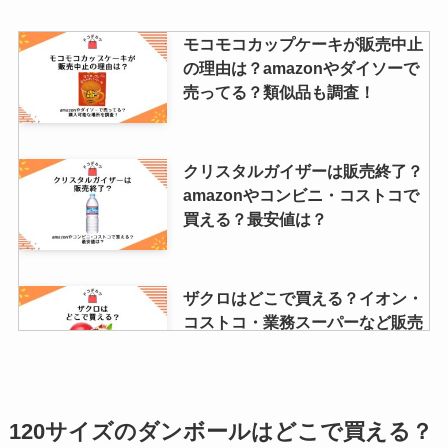
ネオステリングリーンは販売中
モコモコカップケーキが販売中止
止？理由は？ドラッグストアや薬
の理由は？amazonやダイソーで
局で買える？
売ってる？類似品も調査！
もぎもぎフルーツが販売終了？な
クリスタルガイザーは販売終了？
ぜ？どこで売ってる？再販はい
amazonやコンビニ・コストコで
つ？値段も調査
買える？最安値は？
ダイヤモンドアートはドンキで買
ザクロはどこで買える？イオン・
える？セリアやユザワヤで売って
コストコ・業務スーパーなど販売
る？売り場はどこ？
店を調査！食べ頃の見分け方は？
東京バナナはどこで買える？値段
ambieワイヤレスは生産終了？な
120サイズのダンボールはどこで買える？
や東京駅限定の商品は？安い通販