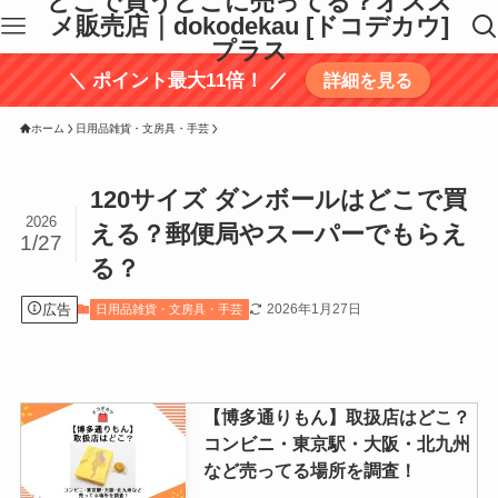
どこで買うどこに売ってる？オスス
メ販売店｜dokodekau [ドコデカウ]
プラス
＼ ポイント最大11倍！ ／
詳細を見る
ホーム
日用品雑貨・文房具・手芸
120サイズ ダンボールはどこで買
2026
える？郵便局やスーパーでもらえ
1/27
る？
広告
2026年1月27日
日用品雑貨・文房具・手芸
【博多通りもん】取扱店はどこ？
コンビニ・東京駅・大阪・北九州
など売ってる場所を調査！