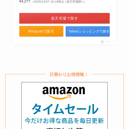
¥4,277
（2025/12/07 16:16時点 | 楽天市場調べ）
＼ポイント最大11倍！／
フレアフレグランスジェントルブ
楽天市場で探す
ーケが廃盤？なぜ！似てる商品や
どこで買えるか徹底リサーチ！
Amazonで探す
Yahooショッピングで探す
ポチップ
ホイップるんはダイソーで販売中
止？セリアには売ってない？代わ
りの商品はある？
日替わりお得情報！