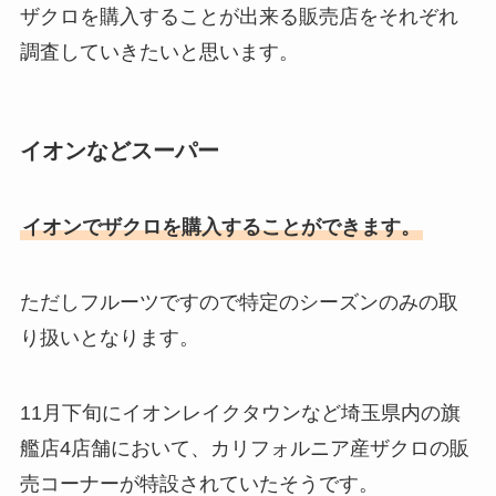
ザクロを購入することが出来る販売店をそれぞれ
調査していきたいと思います。
トップ クリアリキッドは生産終
栄太郎飴はどこで買える？イオン
了？なぜ？リニューアルして売っ
スーパーやコンビニなど取り扱い
てる？口コミも調査
店舗はどこ？値段も調査
イオンなどスーパー
【uneven】マスカラはどこに売
120サイズ ダンボールはどこで買
イオンでザクロを購入することができます。
ってる？楽天やamazonの通販で
える？郵便局やスーパーでもらえ
買える？
る？
ただしフルーツですので特定のシーズンのみの取
り扱いとなります。
ザクロはどこで買える？イオン・
コストコ・業務スーパーなど販売
店を調査！食べ頃の見分け方は？
11月下旬にイオンレイクタウンなど埼玉県内の旗
艦店4店舗において、カリフォルニア産ザクロの販
売コーナーが特設されていたそうです。