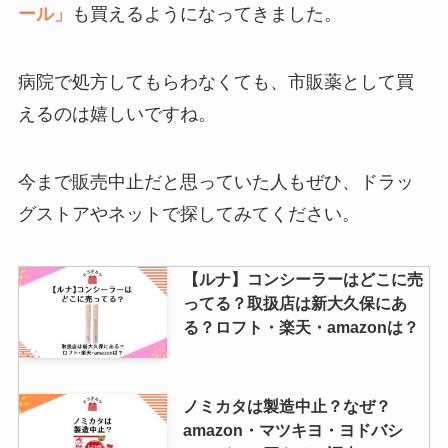
ール」
も買えるようになってきました。
ヌーブラはどこに売ってる？安い
のはしまむら？ドンキ？販売店を
病院で処方してもらわなくても、市販薬として買
徹底リサーチ！
えるのは嬉しいですね。
【エテュセ】マスカラ下地はどこ
今まで販売中止だと思っていた人もぜひ、ドラッ
に売ってる？マツキヨ・サンドラ
ッグなど販売店を調査！
グストアやネットで探してみてください。
【ルナ】コンシーラーはどこに売
手間なしブライトが売ってないっ
ってる？取扱店は新大久保にあ
て本当？Amazon・楽天で買え
る？ロフト・楽天・amazonは？
る？取扱店舗を調査！
ノミカタは製造中止？なぜ？
しまじろうのぬいぐるみはどこで
amazon・マツキヨ・ヨドバシ
売ってる？トイザらスやamazon