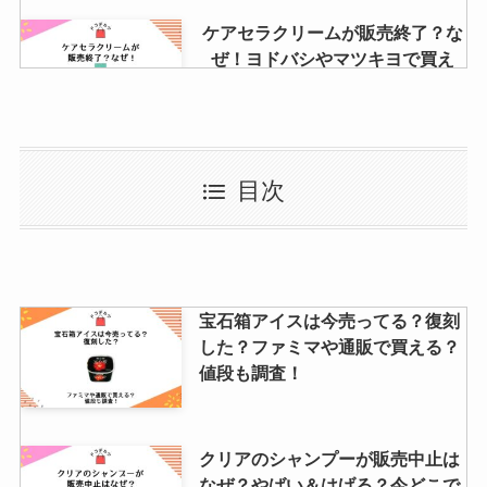
ケアセラクリームが販売終了？な
ぜ！ヨドバシやマツキヨで買え
る？乳液クリームとの違いも調
査！
クリックポストの箱はどこで買え
目次
る？セブン・コンビニ・ダイソ
ー・ファミマなど販売店を調査！
タカキベーカリーの取扱スーパー
宝石箱アイスは今売ってる？復刻
は？コンビニやセブンイレブンで
した？ファミマや通販で買える？
も売ってる？人気商品も紹介！
値段も調査！
ナイシトールが販売中止の理由
クリアのシャンプーが販売中止は
は？製造中止したって本当？市販
なぜ？やばい＆はげる？今どこで