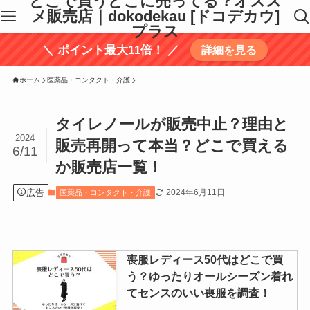
どこで買うどこに売ってる？オスス
メ販売店｜dokodekau [ドコデカウ]
プラス
＼ ポイント最大11倍！ ／
詳細を見る
ホーム
医薬品・コンタクト・介護
タイレノールが販売中止？理由と
2024
販売再開って本当？どこで買える
6/11
か販売店一覧！
広告
2024年6月11日
医薬品・コンタクト・介護
喪服レディース50代はどこで買
う？ゆったりオールシーズン着れ
てセンスのいい喪服を調査！