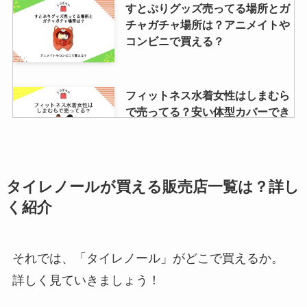
すとぷりグッズ売ってる場所とガ
チャガチャ場所は？アニメイトや
コンビニで買える？
フィットネス水着女性はしまむら
で売ってる？安い体型カバーでき
る水着はどこで買う？
青春18切符はどこで買う？買い方
タイレノールが買える販売店一覧は？詳し
は？誰でも買える?ネットで買う
く紹介
とみどりの窓口より安い？
それでは、「タイレノール」がどこで買えるか。
お香立てはダイソーやセリアなど
詳しく見ていきましょう！
100均で売ってる？ニトリやネッ
トで買えるかも調査！