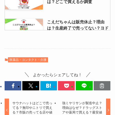
は？どこで買えるか調査
やメルカリで買える？
こえだちゃんは販売休止？理由
nポリッシュオイルはどこで買え
は？生産終了で売ってない？ヨド
る？薬局で売ってる？取り扱い店
バシやamazonで買える？
舗をリサーチ！
ピーシェン豆板醤はどこで売って
【30代】服はどこで買う？レディ
医薬品・コンタクト・介護
る？カルディ・成城石井・業務ス
ースの大人可愛い＆きれいめはユ
ーパー・ヨドバシなどを調査！
ニクロ・GUなどに売ってる？
よかったらシェアしてね！
【iphone】型落ちはどこで買う？
家電量販店・ヤマダ電機・ゲオ・
ヨドバシなど取扱店を調査！
サウナハットはどこで売っ
強ミヤリサンが製造中止？
てる？無印やニトリで買え
理由はなぜ？ドラッグスト
る？市販の売ってる店や値
アや薬局で買える？最安値