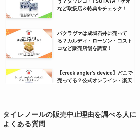
う？タワレコ・TSUTAYA・ゲオ
など取扱店＆特典をチェック！
バクラヴァは成城石井に売って
る？カルディ・ローソン・コスト
コなど販売店舗を調査！
【creek angler’s device】どこで
売ってる？公式オンライン・楽天
など販売店を調査！
サウナハットはどこで売ってる？
タイレノールの販売中止理由を調べる人に
無印やニトリで買える？市販の売
よくある質問
ってる店や値段調査