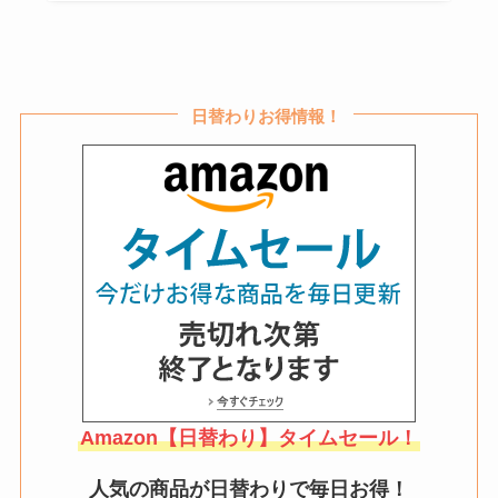
踏み台昇降は100均で売ってる？
ニトリやドンキで買える？ダイソ
ーのヨガブロックは踏み台の代用
日替わりお得情報！
になる？
ウルリスは販売終了？なぜ？販売
店はどこ？ドンキやマツキヨで買
える？口コミも調査
Amazon【日替わり】タイムセール！
人気の商品が日替わりで毎日お得！