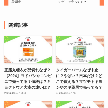
段調査
でどこで売ってる？
無印良品のこたつが販売終了？な
ぜ？暖かくないから？販売時期や
楕円・正方形など種類も解説！
関連記事
ハラダラスクの店舗一覧！群馬・
伊勢丹・百貨店・アウトレットに
ある？安く買う方法も調査！
なんちゃって制服はどこで買う？
正露丸糖衣が品切れなぜ？
タイガーバームなぜ中止
wegoやドンキ店舗で売ってる？
【2024】ヨドバシやコンビ
に？やばい？日本だけ？ど
値段やブランドは？
ニで売ってる？値段は？キ
こで買える？マツモトキヨ
ョクトウと大幸の違いは？
シやスギ薬局で売ってる？
2024年10月28日
2024年10月7日
タチオン錠が販売中止の理由は？
出荷調整？代替品や市販でどこで
売ってるか調査！