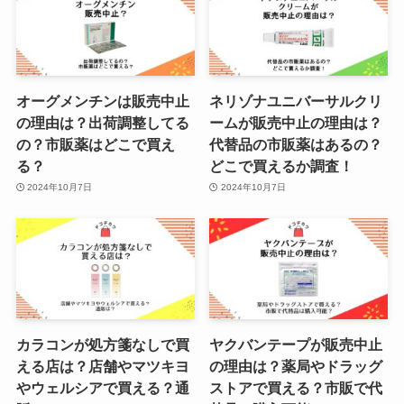
プリンターのインクはどこで買
う？ドラッグストア・コンビニ・
オーグメンチンは販売中止
ネリゾナユニバーサルクリ
ツルハ・ウエルシアなど販売店を
の理由は？出荷調整してる
ームが販売中止の理由は？
調査！
の？市販薬はどこで買え
代替品の市販薬はあるの？
る？
どこで買えるか調査！
2024年10月7日
2024年10月7日
カラコンが処方箋なしで買
ヤクバンテープが販売中止
える店は？店舗やマツキヨ
の理由は？薬局やドラッグ
やウェルシアで買える？通
ストアで買える？市販で代