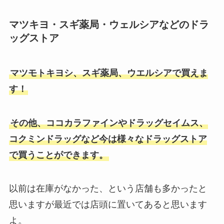
マツキヨ・スギ薬局・ウェルシアなどのドラ
ブラジャーパッドは100均で買え
ッグストア
る？セリアやしまむらでパットの
みで売ってる？
マツモトキヨシ、スギ薬局、ウエルシアで買えま
す！
訂正印はダイソーに売ってる？ド
ンキ・カインズ・キャンドゥ・イ
その他、ココカラファインやドラッグセイムス、
オン・コーナンも調査！
コクミンドラッグなど今は様々なドラッグストア
で買うことができます。
食紅をダイソーやスーパーやドン
キホーテで買える？値段やどこに
売ってるか徹底リサーチ！
以前は在庫がなかった、という店舗も多かったと
思いますが最近では店頭に置いてあると思います
よ。