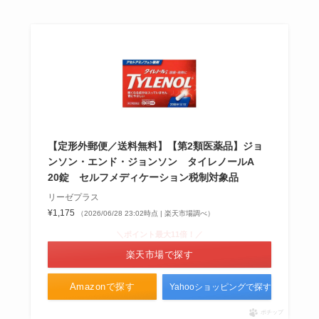
ぜ？ドラッグストアでは売ってな
い？どこで買える？値段も調査
香典返し商品券はどこで買う？イ
オン・高島屋・阪急百貨店など売
ってる場所を調査！
【定形外郵便／送料無料】【第2類医薬品】ジョ
ンソン・エンド・ジョンソン タイレノールA
はいはいが販売終了？なぜ？リニ
20錠 セルフメディケーション税制対象品
ューアル？安い理由や評判・どこ
リーゼプラス
が安いか調査！
¥1,175
（2026/06/28 23:02時点 | 楽天市場調べ）
＼ポイント最大11倍！／
楽天市場で探す
ヒビテン液が販売中止の理由は？
薬局で買える？市販の代用品は
Amazonで探す
Yahooショッピングで探す
る？ネットで買える消毒液も調査
ポチップ