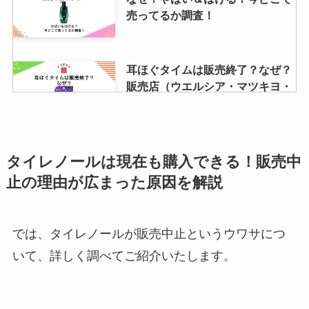
薬はどこで買える？
売ってるか調査！
スーツケースを買うならどこ？無
耳ほぐタイムは販売終了？なぜ？
印やニトリ・イオンの売り場は？
販売店（ウエルシア・マツキヨ・
安いおすすめ紹介
ヨドバシ）はある？
耳ほぐタイムは販売終了？なぜ？
しまじろうのぬいぐるみはどこで
タイレノールは現在も購入できる！販売中
販売店（ウエルシア・マツキヨ・
売ってる？トイザらスやamazon
止の理由が広まった原因を解説
ヨドバシ）はある？
やメルカリで買える？
では、タイレノールが販売中止というウワサにつ
フェログラデュメットが販売中止
コスメはどこで買う？高校生にお
いて、詳しく調べてご紹介いたします。
の理由は？市販で売ってるか・代
すすめの化粧品セット・デパコス
わりの薬など徹底調査！
を調査！