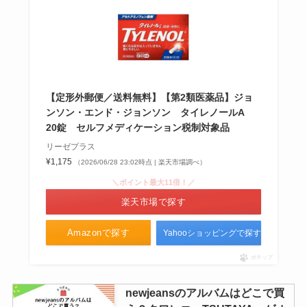
売ってる？類似品も調査！
宝石箱アイスは今売ってる？復刻
した？ファミマや通販で買える？
値段も調査！
【定形外郵便／送料無料】【第2類医薬品】ジョ
ンソン・エンド・ジョンソン タイレノールA
20錠 セルフメディケーション税制対象品
リーゼプラス
スーツ持ち運びカバーは100均で
¥1,175
（2026/06/28 23:02時点 | 楽天市場調べ）
も売ってる？無印やニトリは？ど
こで買えるか調査！
＼ポイント最大11倍！／
楽天市場で探す
Amazonで探す
Yahooショッピングで探す
妊娠検査薬はどこで買う？薬局の
どこのコーナーにあるの？値段や
ポチップ
買いづらい対処法
newjeansのアルバムはどこで買