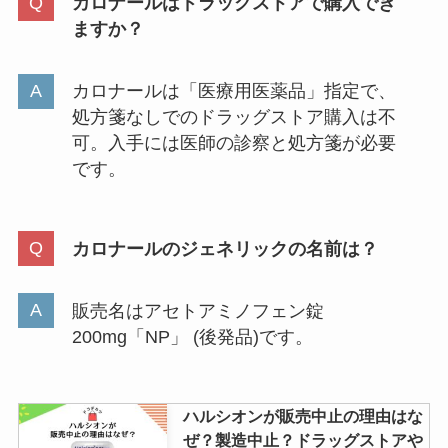
カロナールはドラッグストアで購入でき
アやコンビニで買える？
ますか？
カロナールは「医療用医薬品」指定で、
ゆうパックの箱はどこで買う？郵
処方箋なしでのドラッグストア購入は不
便局・ローソン・セブンイレブン
可。入手には医師の診察と処方箋が必要
など売ってる場所を調査！
です。
シンクロフィットが販売中止の理
カロナールのジェネリックの名前は？
由は？トイレ詰まったって本当？
つけたまま寝るとどうなる？
販売名はアセトアミノフェン錠
200mg「NP」 (後発品)です。
ハルシオンが販売中止の理由はな
ぜ？製造中止？ドラッグストアや