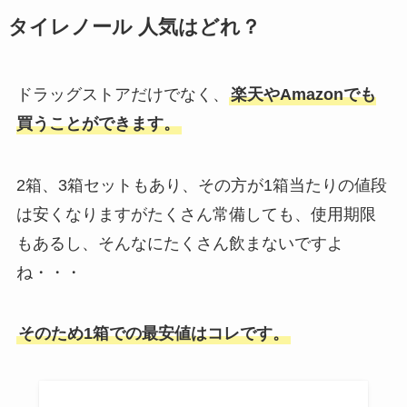
タイレノール 人気はどれ？
マルセイバターサンドの買える場
所は？販売店はどこ？通販やスー
パーで売ってる？
ドラッグストアだけでなく、
楽天やAmazonでも
買うことができます。
【博多通りもん】取扱店はどこ？
コンビニ・東京駅・大阪・北九州
2箱、3箱セットもあり、その方が1箱当たりの値段
など売ってる場所を調査！
は安くなりますがたくさん常備しても、使用期限
もあるし、そんなにたくさん飲まないですよ
かわりんぼが販売終了？なぜ！類
ね・・・
似商品はある？楽天やAmazonな
ら売ってる？
そのため1箱での最安値はコレです。
モコモコカップケーキが販売中止
の理由は？amazonやダイソーで