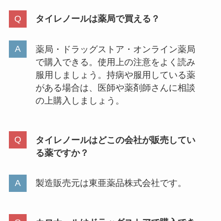
タイレノールは薬局で買える？
シャネルのミラーはどこで買え
る？刻印は店舗でするの？値段も
調査
薬局・ドラッグストア・オンライン薬局
で購入できる。使用上の注意をよく読み
服用しましょう。持病や服用している薬
包装紙はどこで買える？専門店は
がある場合は、医師や薬剤師さんに相談
あるの？セリアやロフト・ヨドバ
の上購入しましょう。
シでも買える？
タイレノールはどこの会社が販売してい
クレマトップが販売終了？なぜ！
る薬ですか？
代替品はある？ヨドバシや通販な
らまだ売ってる？
製造販売元は東亜薬品株式会社です。
キシリトール100 ガムはどこで売
ってる？スーパーやドラッグスト