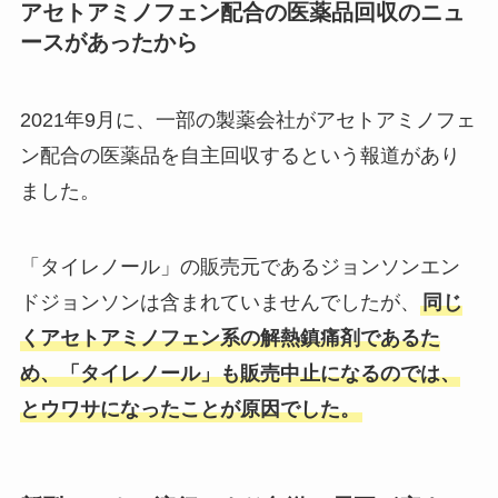
アセトアミノフェン配合の医薬品回収のニュ
永井食堂のもつ煮はどこで買え
タルト生地は市販のスーパーやカ
ースがあったから
る？道の駅や楽天でも売ってる？
ルディや100均で売ってる？おす
持ち帰りの値段も調査！
すめ商品はコレだ！
2021年9月に、一部の製薬会社がアセトアミノフェ
ン配合の医薬品を自主回収するという報道があり
ネリゾナユニバーサルクリームが
ました。
販売中止の理由は？代替品の市販
薬はあるの？どこで買えるか調
査！
「タイレノール」の販売元であるジョンソンエン
ドジョンソンは含まれていませんでしたが、
同じ
モアリップが販売終了？なぜ？自
くアセトアミノフェン系の解熱鎮痛剤であるた
主回収？販売再開や代用品情報・
め、「タイレノール」も販売中止になるのでは、
どこで買えるか調査
とウワサになったことが原因でした。
イネニカはどこで売ってる？カイ
ンズやAmazonで買える？最安値