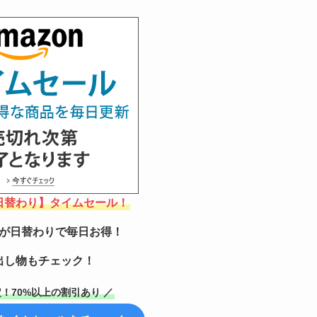
【日替わり】タイムセール！
が日替わりで毎日お得！
出し物もチェック！
！70%以上の割引あり ／