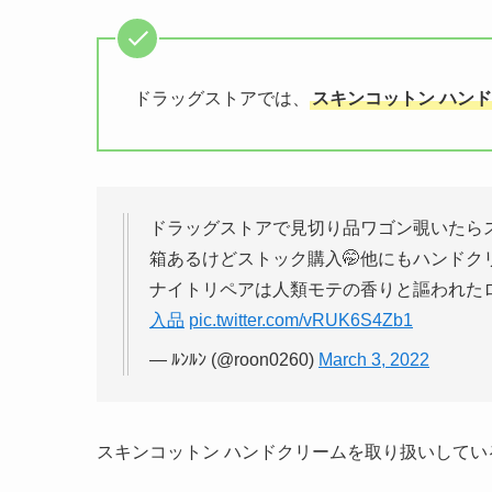
ドラッグストアでは、
スキンコットン ハン
ドラッグストアで見切り品ワゴン覗いたら
箱あるけどストック購入🤭他にもハンドク
ナイトリペアは人類モテの香りと謳われた
入品
pic.twitter.com/vRUK6S4Zb1
— ﾙﾝﾙﾝ (@roon0260)
March 3, 2022
スキンコットン ハンドクリームを取り扱いして