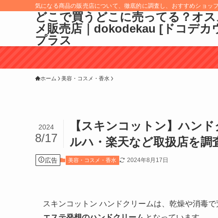
気になる商品の販売店について、徹底的に調査し、おすすめショッ
どこで買うどこに売ってる？オス
メ販売店｜dokodekau [ドコデカ
プラス
ホーム
美容・コスメ・香水
【スキンコットン】ハンド
2024
8/17
ルハ・楽天など取扱店を調
広告
2024年8月17日
美容・コスメ・香水
スキンコットン ハンドクリームは、乾燥や消毒で
エステ発想のハンドクリーム
となっています。