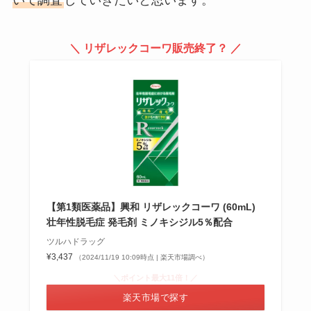
通販・ドンキなど売ってる場所＆
バレない店舗を調査！
＼ リザレックコーワ販売終了？ ／
【パンテーン】ミセラーは販売終
了？理由は？amazonで買える？
リニューアル状況や口コミ調査
リアップx5プラスは販売中止？理
由は？楽天・アマゾンでも買えな
い？どこで買えるか徹底調査！
【第1類医薬品】興和 リザレックコーワ (60mL)
壮年性脱毛症 発毛剤 ミノキシジル5％配合
ツルハドラッグ
¥3,437
（2024/11/19 10:09時点 | 楽天市場調べ）
プリンターのインクはどこで買
う？ドラッグストア・コンビニ・
＼ポイント最大11倍！／
ツルハ・ウエルシアなど販売店を
楽天市場で探す
調査！