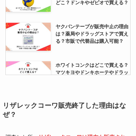
どこ？ドンキやゼビオで買える？
【結婚式】スーツはどこで買う？
ヤクバンテープが販売中止の理由
洋服の青山・ユニクロ・イオン・
は？薬局やドラッグストアで買え
レンタルなど取扱店を調査！
る？市販で代替品は購入可能？
鳩サブレどこで買える？通販や販
ホワイトコンクはどこで買える？
売店だと安い値段で売ってる？神
マツキヨやドンキホーテやドラッ
奈川・東京以外でも買える？
グストアで売ってる？
【レノアリセット】販売終了はな
シンクロフィットが販売中止の理
リザレックコーワ販売終了した理由はな
ぜ？生産終了・リニューアルって
由は？トイレ詰まったって本当？
ぜ？
本当？販売店を調査！
つけたまま寝るとどうなる？