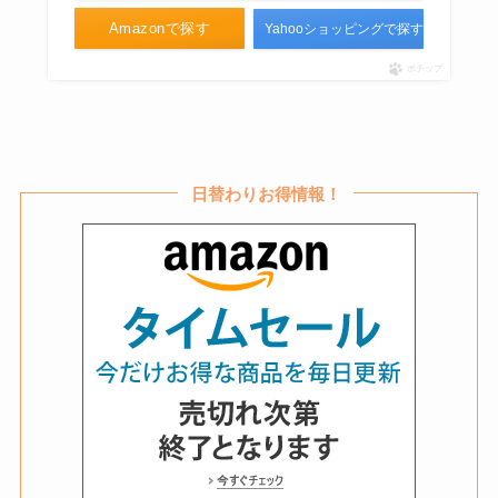
Amazonで探す
Yahooショッピングで探す
キャスキッドソンはどこで買え
ポチップ
る？日本の店舗はない？日本で買
えない？買える店解説
日替わりお得情報！
newjeansのアルバムはどこで買
う？タワレコ・TSUTAYA・ゲオ
など取扱店＆特典をチェック！