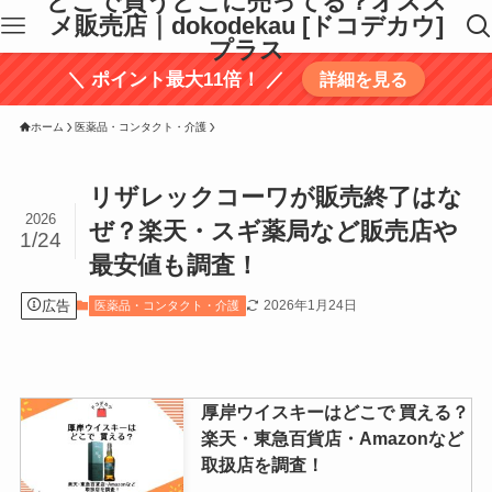
どこで買うどこに売ってる？オスス
メ販売店｜dokodekau [ドコデカウ]
プラス
＼ ポイント最大11倍！ ／
詳細を見る
ホーム
医薬品・コンタクト・介護
リザレックコーワが販売終了はな
2026
ぜ？楽天・スギ薬局など販売店や
1/24
最安値も調査！
広告
2026年1月24日
医薬品・コンタクト・介護
厚岸ウイスキーはどこで 買える？
楽天・東急百貨店・Amazonなど
取扱店を調査！