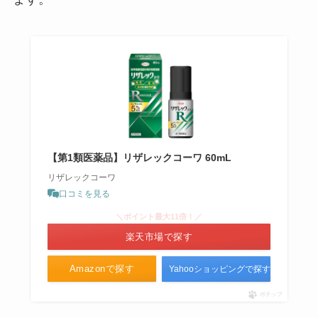
レノア抗菌ビーズは販売終了？な
ぜ？amazonやコストコ・ヨドバ
シでは売ってる？
乾太くんはどこで買う？ヤマダ電
【第1類医薬品】リザレックコーワ 60mL
機・ケーズデンキ・ヨドバシ・ビ
ックカメラのキャンペーンを調
リザレックコーワ
査！
口コミを見る
＼ポイント最大11倍！／
simカードはどこで買う？コンビ
楽天市場で探す
ニ・携帯会社で買える？購入に必
Amazonで探す
Yahooショッピングで探す
要なものも調査！
ポチップ