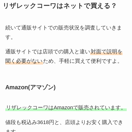
バクラヴァは成城石井に売って
リザレックコーワはネットで買える？
る？カルディ・ローソン・コスト
コなど販売店舗を調査！
続いて通販サイトでの販売状況を調査していきま
す。
フィッティマスク買えるところと
値段は？売ってる場所や販売店は
通販サイトでは店頭での購入と違い
対面で説明を
ヨドバシ？
聞く必要がない
ため、手軽に買えて便利ですよ。
トリアが販売終了なのはなぜ？入
荷待ち？口コミ情報やどこで買え
Amazon(アマゾン)
るか徹底調査！
リザレックコーワはAmazonで販売されています。
マコモダケを売ってる場所は？道
値段も税込み3618円と、店頭よりお安く購入でき
の駅・スーパーにある？値段や食
べ方もチェック！
ます。