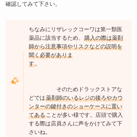
確認してみて下さい。
手間なしブライトが売ってないっ
て本当？Amazon・楽天で買え
ちなみにリザレックコーワは第一類医
る？取扱店舗を調査！
薬品に該当するため、
購入の際は薬剤
師から注意事項やリスクなどの説明を
聞く必要がありま
お香立てはダイソーやセリアなど
100均で売ってる？ニトリやネッ
す
。
トで買えるかも調査！
そのためドラックストアな
ベンジンはどこで買える？ダイソ
どでは
薬剤師のいるレジの後ろやカウ
ー・ウエルシアなど薬局で購入可
ンターの鍵付きのショーケースに置い
能？aベンジンとの違いは？
てある
ことが多い様です。店頭で購入
する際は店員さんに声をかけてみて下
さいね。
ホットもやしソースはどこで売っ