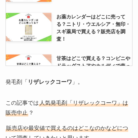
お薬カレンダーはどこに売って
る？ニトリ・ウエルシア・無印・
スギ薬局で買える？販売店を調
査！
甘茶はどこで買える？コンビニや
ドラッグストアやカルディで売っ
てるか調査！
発毛剤「
リザレックコーワ
」。
ハートチップルはどこで買える？
この記事では
人気発毛剤「リザレックコーワ」は
販売地域は？ドンキ・コンビニ・
ダイソーも調査
販売中止
？
販売店や最安値で買えるのはどこなのかなどにつ
オナホはどこで買う？Amazon・
いて調査
していきたいと思います。