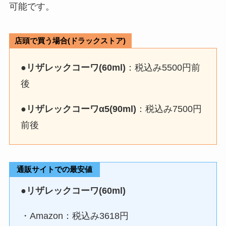
なんちゃって制服はどこで買う？
可能です。
wegoやドンキ店舗で売ってる？
値段やブランドは？
店頭で買う場合(ドラックストア)
●
リザレックコーワ(60ml)
：税込み5500円前
y字ドライバーはダイソーで売っ
てる？ドンキホーテやコーナンで
後
も買える？代表品も調査！
●
リザレックコーワα5(90ml)
：税込み7500円
前後
【シュレッダー】家庭用はどこで
買う？ニトリ・ホームセンター・
ヤマダ電機などを徹底調査！
通販サイトでの最安値
●リザレックコーワ(60ml)
nポリッシュオイルはどこで買え
る？薬局で売ってる？取り扱い店
・Amazon：税込み3618円
舗をリサーチ！