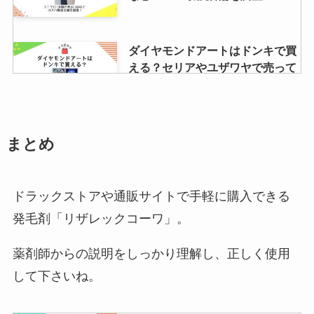
ダイヤモンドアートはドンキで買
ポテりこ冷凍はどこで売ってる？
える？セリアやユザワヤで売って
ライフや生協・amazonなど通販
る？売り場はどこ？
で買える？売ってる場所調査
イサムノグチakariが生産終了？な
まとめ
ぜ？人気の理由は？取扱店や正規
品の見分け方は？
ドラックストアや通販サイトで手軽に購入できる
発毛剤「リザレックコーワ」。
ガスファンヒーターはどこで買
う？ヤマダ電機・ケーズデンキ・
薬剤師からの説明をしっかり理解し、正しく使用
エディオンなど売ってる場所を調
して下さいね。
査！