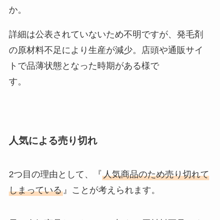
売ってるか調査！
か。
詳細は公表されていないため不明ですが、発毛剤
アフタゾロンが販売中止？理由は
の原材料不足により生産が減少。店頭や通販サイ
なぜ？ドラッグストアや薬局など
市販で売ってる場所は？
トで品薄状態となった時期がある様で
す。
火災報知器の電池はどこに売って
る？ホームセンターやケーズ電
気・ヤマダ電機で買える？
人気による売り切れ
2つ目の理由として、『
人気商品のため売り切れて
しまっている
』ことが考えられます。