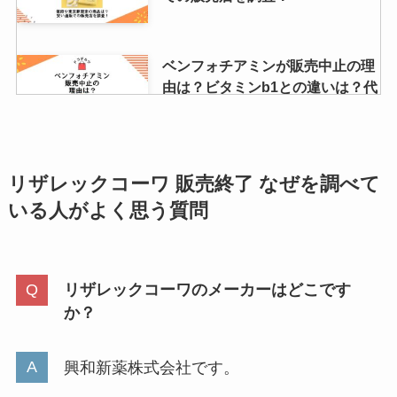
ベンフォチアミンが販売中止の理
由は？ビタミンb1との違いは？代
替品を市販薬局や楽天・Amazon
で買える？
リザレックコーワ 販売終了 なぜ
を調べて
美フィットマスクはどこで買え
る？amazonで売ってる？小さめ
いる人が
よく思う質問
がどこで売ってるかも調査
リザレックコーワのメーカーはどこです
【パンテーン】ミセラーは販売終
か？
了？理由は？amazonで買える？
リニューアル状況や口コミ調査
興和新薬株式会社です。