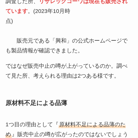
調査した所、
リザレックコーワは現在も販売され
パスポートケースは100均で売っ
ファンデーションテープはどこに
てる？無印やロフトは？首下げタ
ています
。(2023年10月時
売ってる？薬局やダイソーなど
イプや種類も調査！
点)
100均でも買える？
販売元である「興和」の公式ホームページで
強ミヤリサンが製造中止？理由は
サウナスーツはワークマンで売っ
なぜ？ドラッグストアや薬局で買
も製品情報が確認できました。
てる？ドンキは？おすすめの値段
える？最安値でどこで売ってる？
が安い人気ランキングは？
ではなぜ販売中止の噂が上がっているのか。調べ
て見た所、考えられる理由は2つある様です。
丁稚羊羹はどこで売ってる？滋
賀・大阪・福井・京都・東京・近
江八幡など販売地域を調査！
原材料不足による品薄
クリアのシャンプーが販売中止は
1つ目の理由として『
原材料不足による品薄のた
なぜ？やばい＆はげる？今どこで
め
』販売中止の噂が広がったのではないでしょう