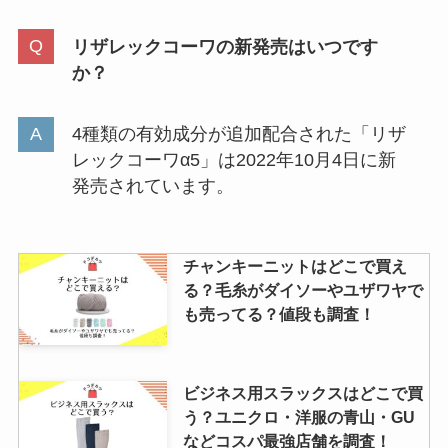
旭ポン酢はどこで買える？ドンキ
ホーテやスーパーで売ってる？取
リザレックコーワの新発売はいつです
扱店や値段を調査！
か？
4種類の有効成分が追加配合された「リザ
usb hdmi変換は100均やコンビニ
レックコーワα5」は2022年10月4日に新
で買える？おすすめ商品はどこに
発売されています。
売ってる？
チャンキーニットはどこで買え
アイスクリーム券はどこで売って
る？毛糸がダイソーやユザワヤで
る？コンビニ・イオン・amazon
も売ってる？値段も調査！
など買える店を調査！
ビジネス用スラックスはどこで買
ジャケパンはどこで買う？ユニク
う？ユニクロ・洋服の青山・GU
ロ・GU・洋服の青山などおすす
などコスパ最強店舗を調査！
めブランドを調査！