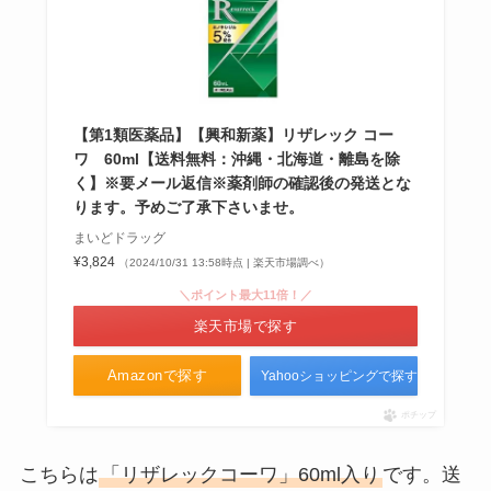
パスポートケースは100均で売っ
てる？無印やロフトは？首下げタ
イプや種類も調査！
【第1類医薬品】【興和新薬】リザレック コー
葬式の数珠はどこで買う？しまむ
ワ 60ml【送料無料：沖縄・北海道・離島を除
ら・ドンキ・アベイル・イオンス
く】※要メール返信※薬剤師の確認後の発送とな
タイルなど売ってる場所を調査！
ります。予めご了承下さいませ。
まいどドラッグ
¥3,824
（2024/10/31 13:58時点 | 楽天市場調べ）
シンクロフィットが販売中止の理
＼ポイント最大11倍！／
由は？トイレ詰まったって本当？
楽天市場で探す
つけたまま寝るとどうなる？
Amazonで探す
Yahooショッピングで探す
レノアリセットの微香が販売終
ポチップ
了？売ってない？詰め替えは？代
わりになる商品はある？
こちらは
「リザレックコーワ」60ml入り
です。送