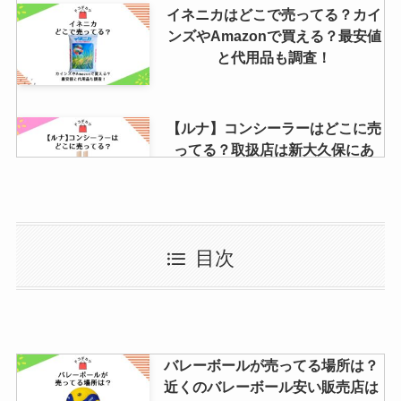
イネニカはどこで売ってる？カイ
ンズやAmazonで買える？最安値
と代用品も調査！
【ルナ】コンシーラーはどこに売
ってる？取扱店は新大久保にあ
る？ロフト・楽天・amazonは？
バイクヘルメットはどこで買う？
目次
ホームセンターやドンキに売って
る？安い店も解説
【ゴミ袋はどこで買う？】安い45
バレーボールが売ってる場所は？
リットルがほしい！業務スーパ
近くのバレーボール安い販売店は
ー・ダイソー・セリアを調査！