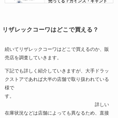
売ってる？カインズ・キャンド
ゥ・ホームセンターなど販売店を
調査！
リザレックコーワはどこで買える？
ネリゾナユニバーサルクリームが
販売中止の理由は？代替品の市販
薬はあるの？どこで買えるか調
査！
続いてリザレックコーワはどこで買えるのか、販
売店を調査していきます。
【赤福】白黒はどこで売ってる？
下記でも詳しく紹介していきますが、大手ドラッ
キヨスクやサービスエリアは売り
切れ？取り寄せできる？
クストアであれば大半の店舗で取り扱われている
様で
す。
【結婚式】スーツはどこで買う？
詳しい
洋服の青山・ユニクロ・イオン・
レンタルなど取扱店を調査！
在庫状況などは店舗によっても異なるため、直接