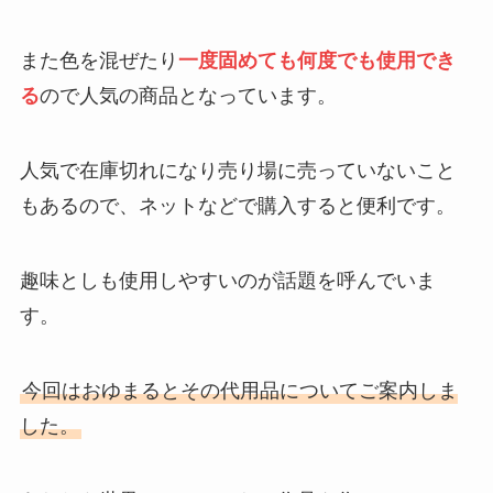
市販で売ってる場所は？
また色を混ぜたり
一度固めても何度でも使用でき
る
ので人気の商品となっています。
雷鳥の里はどこで買える？16個入
りの値段は？販売店やオンライン
で売ってる店調査
人気で在庫切れになり売り場に売っていないこと
もあるので、ネットなどで購入すると便利です。
パールホワイトはどこで売って
る？ウエルシア・ドンキ・マツキ
趣味としも使用しやすいのが話題を呼んでいま
ヨなど取扱店舗を調査！
す。
スレンダートーンが販売中止の理
今回はおゆまるとその代用品についてご案内しま
由は事件があったから？現在はど
した。
こで買える？