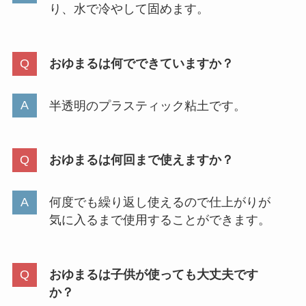
り、水で冷やして固めます。
食紅をダイソーやスーパーやドン
キホーテで買える？値段やどこに
おゆまるは何でできていますか？
売ってるか徹底リサーチ！
半透明のプラスティック粘土です。
パールホワイトはどこで売って
る？ウエルシア・ドンキ・マツキ
ヨなど取扱店舗を調査！
おゆまるは何回まで使えますか？
何度でも繰り返し使えるので仕上がりが
120サイズ ダンボールはどこで買
気に入るまで使用することができます。
える？郵便局やスーパーでもらえ
る？
おゆまるは子供が使っても大丈夫です
か？
あずきのチカラが販売中止？な