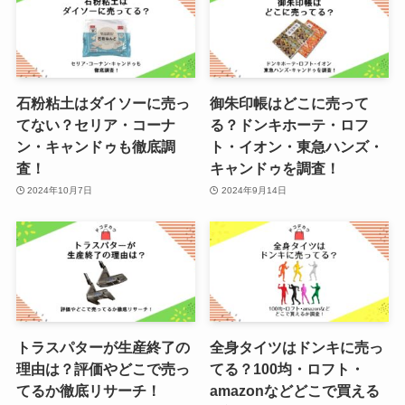
ンキやamazonで買える？値段を
徹底調査！
しまじろうのぬいぐるみはどこで
石粉粘土はダイソーに売っ
御朱印帳はどこに売って
売ってる？トイザらスやamazon
てない？セリア・コーナ
る？ドンキホーテ・ロフ
やメルカリで買える？
ン・キャンドゥも徹底調
ト・イオン・東急ハンズ・
査！
キャンドゥを調査！
2024年10月7日
2024年9月14日
ロート製薬ダーマセプトはどこで
売ってる？rxazaセラムはドラッ
グストアや薬局・楽天など取扱
店・口コミ調査
18650電池はどこで売ってる？ド
トラスパターが生産終了の
全身タイツはドンキに売っ
ンキホーテ・ダイソー・ヤマダ電
理由は？評価やどこで売っ
てる？100均・ロフト・
機・ケーズデンキを調査！
てるか徹底リサーチ！
amazonなどどこで買える