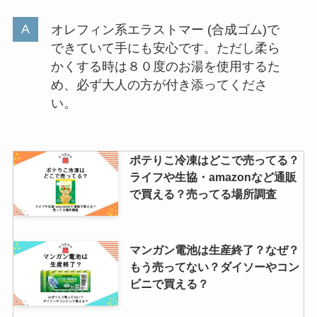
ぜ？目もと用がキケン・虫がわく
って本当？徹底調査！
オレフィン系エラストマー (合成ゴム)で
できていて手にも安心です。ただし柔ら
かくする時は８０度のお湯を使用するた
ギリシャヨーグルトは業務スーパ
め、必ず大人の方が付き添ってくださ
ーやイオンで売ってる？安いのは
い。
通販？
ポテりこ冷凍はどこで売ってる？
ライフや生協・amazonなど通販
で買える？売ってる場所調査
マンガン電池は生産終了？なぜ？
もう売ってない？ダイソーやコン
ビニで買える？