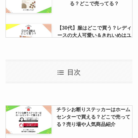
る？どこで売ってる？
【30代】服はどこで買う？レディ
ースの大人可愛い＆きれいめはユ
ニクロ・GUなどに売ってる？
ハルシオンが販売中止の理由はな
目次
ぜ？製造中止？ドラッグストアや
市販で買える代替薬はある？
タルト生地は市販のスーパーやカ
チラシお断りステッカーはホーム
ルディや100均で売ってる？おす
センターで買える？どこで売って
すめ商品はコレだ！
る？売り場や人気商品紹介