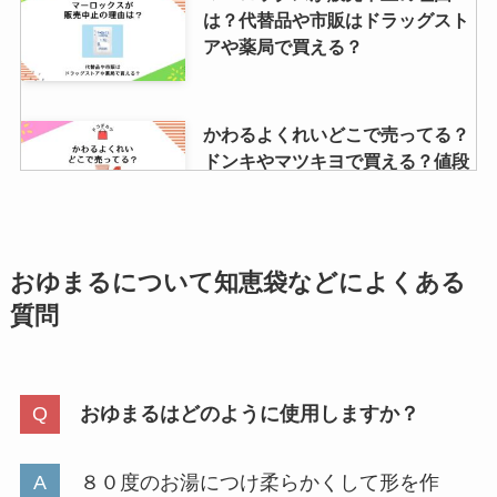
は？代替品や市販はドラッグスト
アや薬局で買える？
かわるよくれいどこで売ってる？
ドンキやマツキヨで買える？値段
や安く買える店調査
ソフト麺はどこで買える？イオン
おゆまる
について
知恵袋などによくある
や業務スーパーに売ってる？給食
質問
ソフト麺の購入方法
おゆまるはどのように使用しますか？
揚げない天ぷら粉はどこで売って
る？イオンやヨドバシで買える？
売ってる場所や値段解説
８０度のお湯につけ柔らかくして形を作