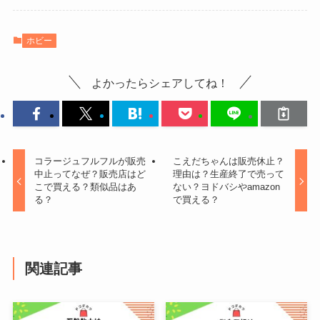
【高学年女子】服はどこで買う？
ホビー
流行り・人気・安くて質がいいブ
ランドは？
よかったらシェアしてね！
エアー緩衝材はどこで売ってる？
ホームセンター・ダイソー・コー
ナン・コメリなどプチプチ販売店
コラージュフルフルが販売
こえだちゃんは販売休止？
調査！
中止ってなぜ？販売店はど
理由は？生産終了で売って
こで買える？類似品はあ
ない？ヨドバシやamazon
る？
で買える？
しょうかんせん漢方はドラックス
トアやドンキやウエルシアで買え
る？どこで売ってる？
関連記事
噛みタバコはどこに売ってる？ド