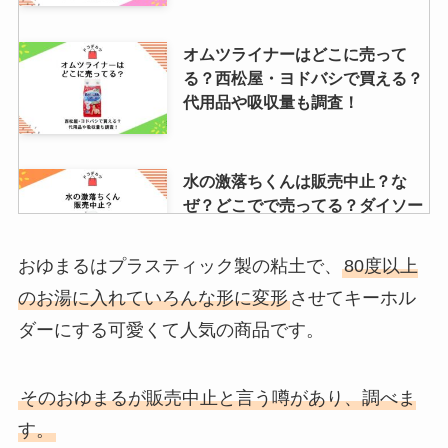
オムツライナーはどこに売って
る？西松屋・ヨドバシで買える？
代用品や吸収量も調査！
水の激落ちくんは販売中止？な
ぜ？どこでで売ってる？ダイソー
やコストコ？
おゆまるはプラスティック製の粘土で、
80度以上
のお湯に入れていろんな形に変形
させてキーホル
引越し挨拶の粗品はどこで買う？
ダーにする可愛くて人気の商品です。
ニトリ・イオン・ホームセンタ
ー・百貨店など売ってる場所を調
査！
そのおゆまるが販売中止と言う噂があり、調べま
す。
【ゴミ袋はどこで買う？】安い45