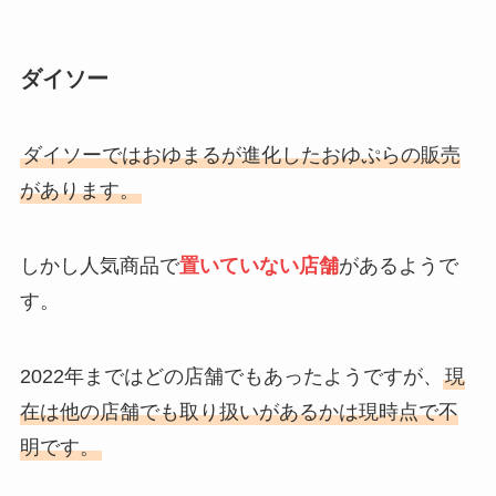
ィットネス水着ならココ！
入・登録方法もチェック！
ダイソー
じゃり豆濃厚チーズはどこで売っ
噛みタバコはどこに売ってる？ド
てる？イオンやコストコで買え
ンキやamazonで買える？値段を
る？値段や最安値も調査
ダイソーではおゆまるが進化したおゆぷらの販売
徹底調査！
があります。
クリアのシャンプーが販売中止は
しかし人気商品で
置いていない店舗
があるようで
なぜ？やばい＆はげる？今どこで
す。
売ってるか調査！
2022年まではどの店舗でもあったようですが、
現
iphoneのイヤホンが100均で売っ
在は他の店舗でも取り扱いがあるかは現時点で不
てる？セリアやダイソーでおすす
明です。
めは？ライトニング買える？