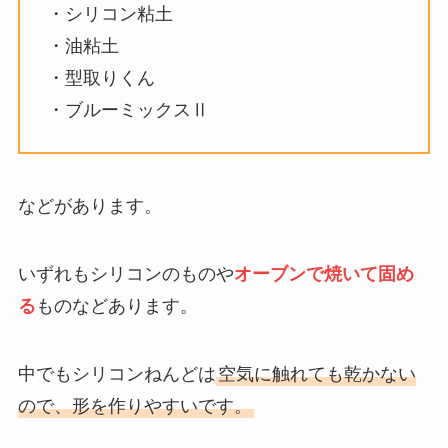
マゾン・楽天・公式・通販など徹
・シリコン粘土
底調査！
・油粘土
・型取りくん
コスメはどこで買う？高校生にお
・ブルーミックスⅡ
すすめの化粧品セット・デパコス
を調査！
などがあります。
うさぎ被り物はドンキに売って
る？shein・wego・amazon・百
いずれもシリコンのものや
オーブンで焼いて固め
均・楽天も徹底調査！
る
ものなどあります。
哺乳瓶グミが売ってる場所はど
中でもシリコンねんどは
空気に触れても乾かない
こ？本物と偽物があるの？値段や
ので、形を作りやすいです。
どこで売ってるか調査