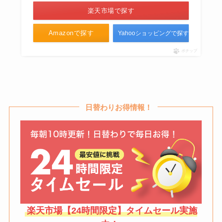
楽天市場で探す
ウォンカチョコはどこで買える？
Amazonで探す
Yahooショッピングで探す
販売終了なの？amazonやコスト
ポチップ
コでは売ってる？
前髪ウィッグはどこで売ってる？
ドンキ・マツキヨ・セリア・ロフ
日替わりお得情報！
トなど買える場所を調査！
楽天市場【24時間限定】タイムセール実施