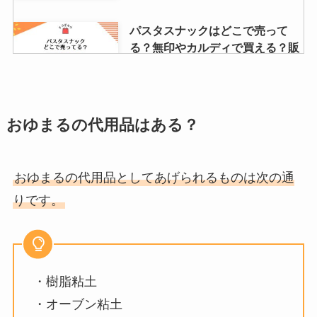
パスタスナックはどこで売って
る？無印やカルディで買える？販
売店や安い店調査
永井食堂のもつ煮はどこで買え
おゆまるの代用品はある？
る？道の駅や楽天でも売ってる？
持ち帰りの値段も調査！
おゆまるの代用品としてあげられるものは次の通
りです。
sr626swはどこで売ってる？ダイ
ソー・セリア（百均）やコンビニ
で買える？
・樹脂粘土
長沢オリゴはどこで売ってる？ア
・オーブン粘土