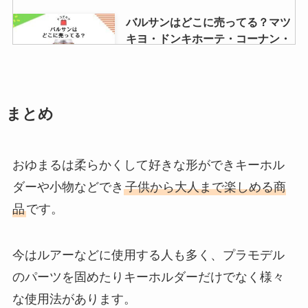
バルサンはどこに売ってる？マツ
キヨ・ドンキホーテ・コーナン・
スギ薬局を調査！
スラックスはどこで買う？ユニク
まとめ
ロ・GU・しまむら・洋服の青山
など売ってる場所を調査！
おゆまるは柔らかくして好きな形ができキーホル
ダーや小物などでき
子供から大人まで楽しめる商
バイロンベイクッキーはどこで買
品
です。
える？成城石井・カルディ・
amazon？日本の販売店調査
今はルアーなどに使用する人も多く、プラモデル
のパーツを固めたりキーホルダーだけでなく様々
アフタゾロンが販売中止？理由は
な使用法があります。
なぜ？ドラッグストアや薬局など