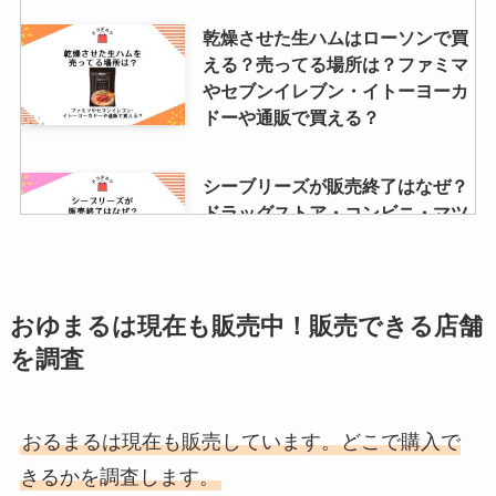
nポリッシュオイルはどこで買え
乾燥させた生ハムはローソンで買
る？薬局で売ってる？取り扱い店
える？売ってる場所は？ファミマ
舗をリサーチ！
やセブンイレブン・イトーヨーカ
ドーや通販で買える？
【ダイソー】ベビーオイルはどこ
シーブリーズが販売終了はなぜ？
に売ってる？キャンドゥ・セリア
ドラッグストア・コンビニ・マツ
など100均 の容量はどのくらい？
キヨ・ドンキを調査！
【パンテーン】ミセラーは販売終
おゆまるは現在も販売中！販売できる店舗
ルルアタックibエースは販売中
了？理由は？amazonで買える？
止？理由は？マツキヨやamazon
を調査
リニューアル状況や口コミ調査
で売ってない？
おるまるは現在も販売しています。どこで購入で
水着どこで買う？ドンキホーテな
ワールドコインはどこで買う？公
ら冬でも売ってる？大人水着やフ
きるかを調査します。
式サイト・アプリで買える？購