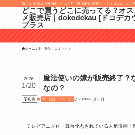
気になる商品の販売店について、徹底的に調査し、おすすめショッ
どこで買うどこに売ってる？オス
メ販売店｜dokodekau [ドコデカ
プラス
ホーム
本・雑誌・コミック
魔法使いの嫁が販売終了？
2026
1/20
なの？
広告
2026年1月20日
本・雑誌・コミック
テレビアニメ化・舞台化もされている人気漫画「