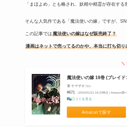
「まほよめ」とも略され、妖精や精霊が存在する
そんな人気作である「魔法使いの嫁」ですが、S
この記事では
魔法使いの嫁はなぜ販売終了？
漫画はネットで売ってるのかや、本当に打ち切り
＼
魔法使いの嫁 19巻 (ブレイ
著:ヤマザキコレ
¥671
（2024/01/21 16:23時点 | Amazon調
口コミを見る
Amazonで探す