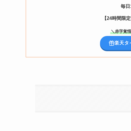
毎日
【24時間限
＼赤字覚悟
楽天タ