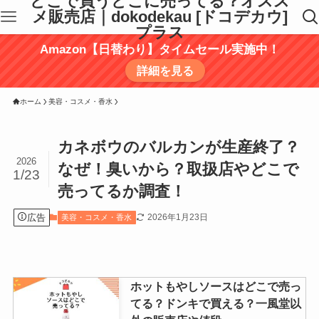
どこで買うどこに売ってる？オスス
メ販売店｜dokodekau [ドコデカウ]
プラス
Amazon【日替わり】タイムセール実施中！
詳細を見る
ホーム
美容・コスメ・香水
カネボウのバルカンが生産終了？
2026
なぜ！臭いから？取扱店やどこで
1/23
売ってるか調査！
広告
2026年1月23日
美容・コスメ・香水
ホットもやしソースはどこで売っ
てる？ドンキで買える？一風堂以