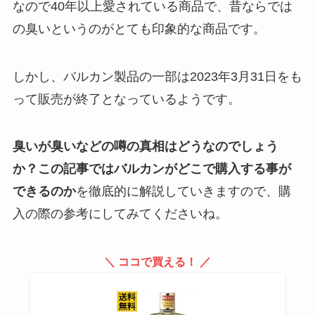
なので40年以上愛されている商品で、昔ならでは
【高学年女子】服はどこで買う？
流行り・人気・安くて質がいいブ
の臭いというのがとても印象的な商品です。
ランドは？
しかし、バルカン製品の一部は2023年3月31日をも
って販売が終了となっているようです。
sg配合顆粒は販売中止？理由は出
荷調整？通販や楽天で買える？個
人輸入できるかも調査
臭いが臭いなどの噂の真相はどうなのでしょう
か？この記事ではバルカンがどこで購入する事が
こえだちゃんは販売休止？理由
できるのか
を徹底的に解説していきますので、購
は？生産終了で売ってない？ヨド
入の際の参考にしてみてくださいね。
バシやamazonで買える？
＼ ココで買える！ ／
トリアが販売終了なのはなぜ？入
荷待ち？口コミ情報やどこで買え
るか徹底調査！