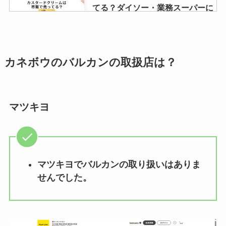
を紹介
てる？ダイソー・業務スーパーに
はある？販売店舗を調査！
クリックポストはどこで買える？
カネボウのバルカンの取扱店は？
郵便局・コンビニ・ホームセンタ
ー・百均など販売店を調査！
マツキヨ
バックインバックは100均のセリ
アや無印で売ってる？Amazonや
楽天などオススメ商品を徹底リサ
ーチ！
マツキヨでバルカンの取り扱いはありま
せんでした。
トリアが販売終了なのはなぜ？入
荷待ち？口コミ情報やどこで買え
るか徹底調査！