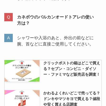
類似品はある？
カネボウのバルカンオードトアレの使い
リアップx5プラスネオが販売中止
方は？
の理由は？通販限定商品との違い
も調査！
シャワーや入浴のあと、外出の前などに
腕、首などに直接ご使用してください。
コンビニでiphone充電器は買え
る？純正充電器と互換品との見分
け方は？
クリックポストの箱はどこで買え
る？セブン・コンビニ・ダイソ
ー・ファミマなど販売店を調査！
かわるよくれいどこで売ってる？
ドンキやマツキヨで買える？値段
や安く買える店調査