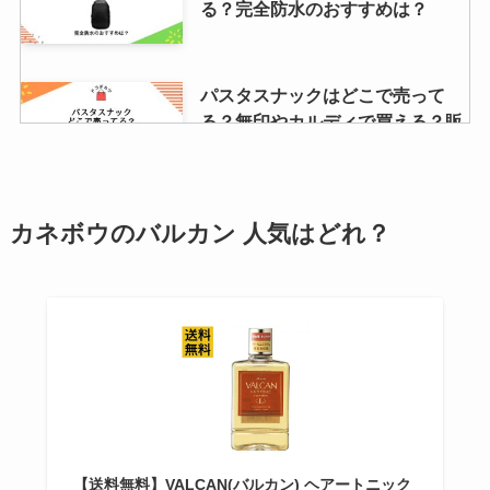
る？完全防水のおすすめは？
パスタスナックはどこで売って
る？無印やカルディで買える？販
売店や安い店調査
カネボウのバルカン
人気はどれ？
【シャンプー詰め替え】そのまま
吊るすのがおすすめ！ニトリ・無
印・100均・カインズにあるか調
査！
ワールドコインはどこで買う？公
式サイト・アプリで買える？購
入・登録方法もチェック！
【送料無料】VALCAN(バルカン) ヘアートニック