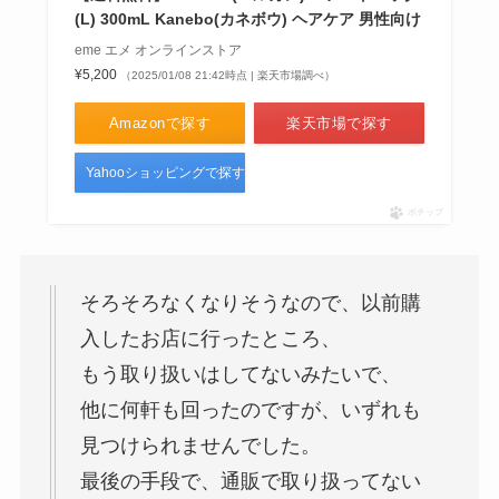
(L) 300mL Kanebo(カネボウ) ヘアケア 男性向け
スラムダンクのグッズが売ってる
eme エメ オンラインストア
場所は？ジャンプショップやアニ
¥5,200
（2025/01/08 21:42時点 | 楽天市場調べ）
メイトやヨドバシ？
Amazonで探す
楽天市場で探す
化粧下地のおすすめ40代は？ドラ
Yahooショッピングで探す
ッグストアでカバー力がありプチ
ポチップ
プラな商品はコレ！
そろそろなくなりそうなので、以前購
バックインバックは100均のセリ
入したお店に行ったところ、
アや無印で売ってる？Amazonや
楽天などオススメ商品を徹底リサ
もう取り扱いはしてないみたいで、
ーチ！
他に何軒も回ったのですが、いずれも
見つけられませんでした。
【プロポーズ】ネックレスはどこ
最後の手段で、通販で取り扱ってない
で買う？カルティエ・ティファニ