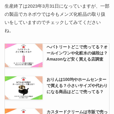
生産終了は2023年3月31日になっていますが、一部
空き缶つぶしはダイソーやセリア
やホームセンターで売ってる？お
の製品でカネボウでは今もメンズ化粧品の取り扱
すすめ商品はコレ！
いをしていますのでチェックしてみてください
ね。
ザクロはどこで買える？イオン・
コストコ・業務スーパーなど販売
ヘパトリートどこで売ってる？オ
店を調査！食べ頃の見分け方は？
ールインワンや化粧水の値段は？
Amazonなど安く買える店調査
百年はちみつのど飴はどこで売っ
てる？ヨドバシやマツキヨなど売
おりんは100均やホームセンター
ってる場所や値段調査
で買える？小さいサイズや代わり
になる商品はどこで売ってる？
水引の髪飾りが売ってる場所は？
100均やamazonなど売ってる店
カスタードクリームは市販で売っ