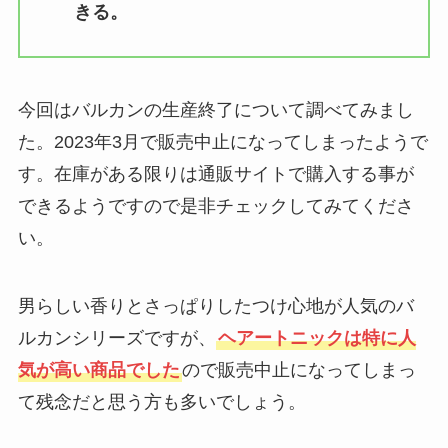
きる。
レコードはどこで買う？タワーレ
コード・SOULCLAPなど取扱店
やプレイヤーのおすすめ調査
今回はバルカンの生産終了について調べてみまし
しょうかんせん漢方はドラックス
た。2023年3月で販売中止になってしまったようで
トアやドンキやウエルシアで買え
す。在庫がある限りは通販サイトで購入する事が
る？どこで売ってる？
できるようですので是非チェックしてみてくださ
い。
ニームオイルはホームセンターで
買える？コメリやカインズどこで
男らしい香りとさっぱりしたつけ心地が人気のバ
売ってるか調査！
ルカンシリーズですが、
ヘアートニックは特に人
気が高い商品でした
ので販売中止になってしまっ
ブラジャーパッドは100均で買え
て残念だと思う方も多いでしょう。
る？セリアやしまむらでパットの
みで売ってる？