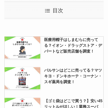
【シャンプー詰め替え】そのまま
目次
吊るすのがおすすめ！ニトリ・無
印・100均・カインズにあるか調
査！
栄太郎飴はどこで買える？イオン
医療用帽子はしまむらに売って
スーパーやコンビニなど取り扱い
る？イオン・ドラッグストア・デ
店舗はどこ？値段も調査
パートなど販売店舗を調査！
揚げない天ぷら粉はどこで売って
バルサンはどこに売ってる？マツ
る？イオンやヨドバシで買える？
キヨ・ドンキホーテ・コーナン・
売ってる場所や値段解説
スギ薬局を調査！
simカードはどこで買う？コンビ
【ゴミ袋はどこで買う？】安い45
ニ・携帯会社で買える？購入に必
リットルがほしい！業務スーパ