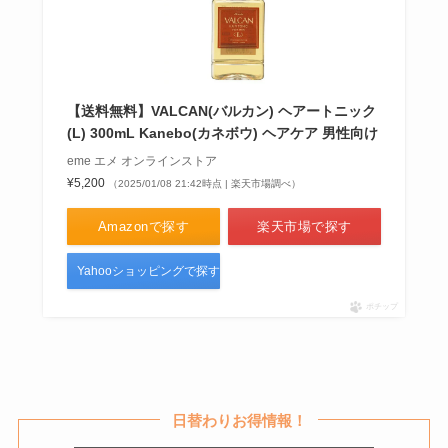
クロモグリク酸ナトリウム点眼が
販売中止の理由は？代替品や市販
【送料無料】VALCAN(バルカン) ヘアートニック
で購入できるか調査！
(L) 300mL Kanebo(カネボウ) ヘアケア 男性向け
eme エメ オンラインストア
¥5,200
（2025/01/08 21:42時点 | 楽天市場調べ）
防水パンはどこで買える？ニトリ
やヤマダ電機に売ってる？必要？
Amazonで探す
楽天市場で探す
代わりになるものは？
Yahooショッピングで探す
ポチップ
日替わりお得情報！