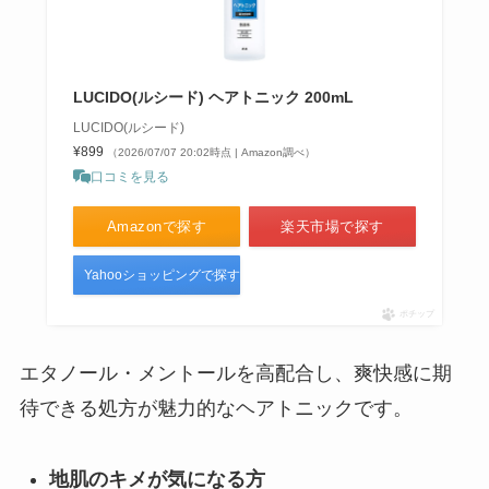
LUCIDO(ルシード) ヘアトニック 200mL
【エテュセ】マスカラ下地はどこ
LUCIDO(ルシード)
に売ってる？マツキヨ・サンドラ
¥899
（2026/07/07 20:02時点 | Amazon調べ）
ッグなど販売店を調査！
口コミを見る
Amazonで探す
楽天市場で探す
シャネルのミラーはどこで買え
る？刻印は店舗でするの？値段も
Yahooショッピングで探す
調査
ポチップ
エタノール・メントールを高配合し、爽快感に期
zara通販はどこで買うのがおすす
待できる処方が魅力的なヘアトニックです。
め？ZOZO・楽天・公式を調査！
送料無料で買える？
地肌のキメが気になる方