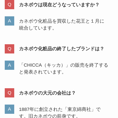
カネボウは現在どうなっていますか？
クリスタルガイザーは販売終了？
amazonやコンビニ・コストコで
買える？最安値は？
カネボウ化粧品を買収した花王と１月に
統合しています。
イロカ柔軟剤が生産終了した？理
由はなぜ？人気の香りを最安値で
カネボウ化粧品の終了したブランドは？
買えるのはココ！
「CHICCA（キッカ）」の販売を終了する
と発表されています。
レノア抗菌ビーズは販売終了？な
ぜ？amazonやコストコ・ヨドバ
シでは売ってる？
カネボウの大元の会社は？
コラージュフルフルが販売中止っ
1887年に創立された「東京綿商社」で
てなぜ？販売店はどこで買える？
す。旧カネボウの前身です。