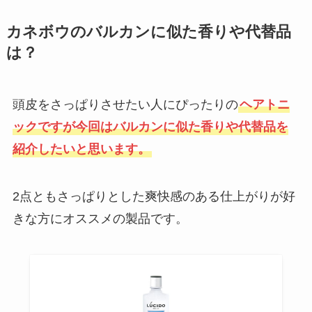
イソバイドシロップが販売中止の
カネボウのバルカンに似た香りや代替品
理由は？どこで買える？代替薬は
は？
あるか調査！
頭皮をさっぱりさせたい人にぴったりの
ヘアトニ
スラックスはどこで買う？ユニク
ックですが今回はバルカンに似た香りや代替品を
ロ・GU・しまむら・洋服の青山
紹介したいと思います。
など売ってる場所を調査！
2点ともさっぱりとした爽快感のある仕上がりが好
【フィッツ】ガムは販売中止？ど
きな方にオススメの製品です。
こに売ってる？値段は？amazon
で買える
アイムドーナツの店舗一覧！人気
ランキングも紹介！