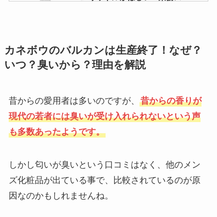
要なものも調査！
ー・ダイソー・セリアを調査！
静電気防止スプレーはどこに売っ
フィッティマスク買えるところと
カネボウのバルカンは生産終了！なぜ？
てる？ダイソーやドンキで買え
値段は？売ってる場所や販売店は
いつ？臭いから？理由を解説
る？売り場はどこ？
ヨドバシ？
昔からの愛用者は多いのですが、
昔からの香りが
ヴィダルサスーンのシャンプーが
クリスタルガイザーは販売終了？
現代の若者には臭いが受け入れられないという声
販売中止の理由は？口コミ情報や
amazonやコンビニ・コストコで
マツキヨなど市販で販売されてい
も多数あったようです。
買える？最安値は？
るか調査！
しかし匂いが臭いという口コミはなく、他のメン
18650電池はどこで売ってる？ド
ノイロビタンが販売中止の理由
ズ化粧品が出ている事で、比較されているのが原
ンキホーテ・ダイソー・ヤマダ電
は？ジェネリックや代わりの市販
機・ケーズデンキを調査！
因なのかもしれませんね。
薬は薬局で買える？