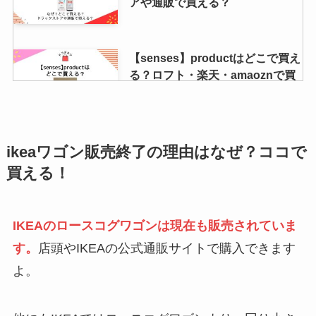
アや通販で買える？
【ダイソー】ベビーオイルはどこ
【senses】productはどこで買え
に売ってる？キャンドゥ・セリア
る？ロフト・楽天・amaoznで買
など100均 の容量はどのくらい？
える？
ブリュレアイスが販売終了？どこ
サントリーバロンどこで買える？
ikeaワゴン販売終了の理由はなぜ？ココで
に売ってる？売ってない？値段や
市販の販売店は？価格や評判・効
買える！
販売店・再販リニューアル情報調
果を紹介！
査
IKEAのロースコグワゴンは現在も販売されていま
重曹はどこで売ってる？100均・
牧家プリンはどこで売ってる？ロ
す。
店頭やIKEAの公式通販サイトで購入できます
ドラッグストア・コンビニなど取
ーソンや成城石井で買える？種類
扱店舗を調査！
よ。
や値段も調査