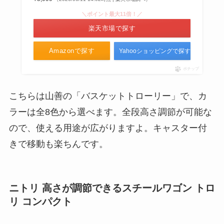
入可能？最安値は？
＼ポイント最大11倍！／
楽天市場で探す
ミルボンの取扱店はドラッグスト
Amazonで探す
Yahooショッピングで探す
ア？スギ薬局やウエルシアなど売
ポチップ
ってる場所をリサーチ！
こちらは山善の「バスケットトローリー」で、カ
ラーは全8色から選べます。全段高さ調節が可能な
ので、使える用途が広がりますよ。キャスター付
きで移動も楽ちんです。
ニトリ 高さが調節できるスチールワゴン トロ
リ コンパクト