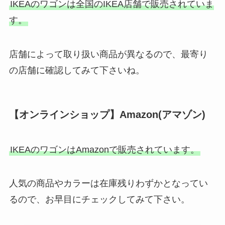
IKEAのワゴンは全国のIKEA店舗で販売されていま
る？ロフト・ドラッグストア・ツ
す。
ルハなど取扱店を調査！
店舗によって取り扱い商品が異なるので、最寄り
モールドゼロはどこで売ってる？
の店舗に確認してみて下さいね。
ホームセンターで買える？最安値
で買える販売店は？
【オンラインショップ】Amazon(アマゾン)
いれいすグッズ売ってる場所は？
アニメイトやヴィレヴァンで買え
る？amazonや通販がお得？
IKEAのワゴンはAmazonで販売されています。
人気の商品やカラーは在庫残りわずかとなってい
jeepダウンジャケットはどこで売
るので、お早目にチェックしてみて下さい。
ってる？Amazonや楽天で買え
る？販売店舗を調査！