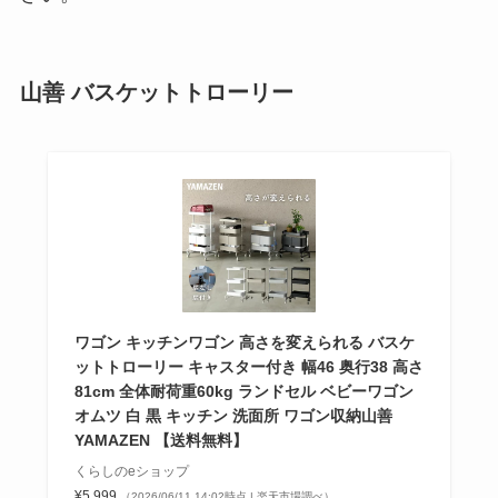
デオコ販売中止？理由は？どこで
買える？amazonでは売ってる？
山善 バスケットトローリー
値段も調査
オールドスパイスはドンキホーテ
に売ってる？マツキヨ・西友・楽
天など取り扱い店舗を調査！
シャチハタを買える場所は？急ぎ
ワゴン キッチンワゴン 高さを変えられる バスケ
近くで売ってる場所！コンビニや
ットトローリー キャスター付き 幅46 奥行38 高さ
ホームセンターで販売してる？
81cm 全体耐荷重60kg ランドセル ベビーワゴン
オムツ 白 黒 キッチン 洗面所 ワゴン収納山善
YAMAZEN 【送料無料】
ウィンストンのフィルターはどこ
くらしのeショップ
に売ってる？ファミマや通販で購
¥5,999
（2026/06/11 14:02時点 | 楽天市場調べ）