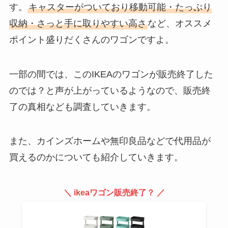
す。
キャスターがついており移動可能・たっぷり
販売終了なの？amazonやコスト
コでは売ってる？
収納・さっと手に取りやすい高さ
など、オススメ
ポイント盛りだくさんのワゴンですよ。
マーロックスが販売中止の理由
一部の間では、このIKEAのワゴンが販売終了した
は？代替品や市販はドラッグスト
アや薬局で買える？
のでは？と声が上がっているようなので、販売終
了の真相なども調査していきます。
ティーアースはどこで売ってる？
ドンキや成城石井で買える？販売
また、カインズホームや無印良品などで代用品が
店や値段調査
買えるのかについても紹介していきます。
【水銀体温計】販売中止はなぜ？
＼ ikeaワゴン販売終了？ ／
メルカリ・ドラッグストアなどど
こで売ってるか調査！