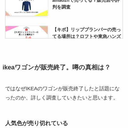
判を調査
スクールリボンを売ってる店は？
ドンキの値段は？ダイソーやセリ
【キボ】リッププランパーの売っ
アで買える？
てる場所は？ロフトや東急ハンズ
で買える？口コミや人気色も調査
スーツケースカバーは無印や
ikeaワゴンが販売終了。噂の真相は？
3coinsやニトリで買える？どこに
売ってる？
ではなぜIKEAのワゴンが販売終了したと話題にな
ったのか、詳しく調査していきたいと思います。
ほぼうなぎはどこで買える？
amazon・スーパー・通販で購入
可能？評判も調査
人気色が売り切れている