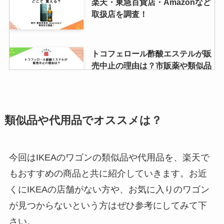
楽天・東急百貨店・Amazonなど
取扱店を調査！
トコフェロール酢酸エステルが販
売中止の理由は？市販薬や類似品
が買えるか調査！
エピラット脱色クリームはどこに
類似品や代用品でオススメは？
売ってる？ドンキやマツキヨなど
薬局は？値段も調査
今回はIKEAのワゴンの類似品や代用品を、楽天で
もおすすめの商品と共に紹介していきます。お近
手錠はどこで買える？ダイソーな
くにIKEAの店舗がない方や、お気に入りのワゴン
ど100均やドンキでおもちゃは売
ってる？
が見つからないという方はぜひ参考にしてみて下
さい。