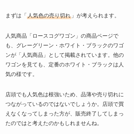
乾燥さんはどこで売ってる？ドラ
まずは「
人気色の売り切れ
」が考えられます。
ッグストア・ドンキ・ウエルシ
ア・プラザなど取扱店を調査！
人気商品「ロースコグワゴン」の商品ページで
も、グレーグリーン・ホワイト・ブラックのワゴ
【japan times alpha】どこで買え
ンが「人気商品」として掲載されています。他の
る？コンビニ・書店など販売店＆
電子版をチェック！
ワゴンを見ても、定番のホワイト・ブラックは人
気の様です。
クレマトップが販売終了？なぜ！
代替品はある？ヨドバシや通販な
店頭でも人気色は根強いため、品薄や売り切れに
らまだ売ってる？
つながっているのではないでしょうか。店頭で買
えなくなってしまった方が、販売終了してしまっ
たのではと考えたのかもしれませんね。
酪王カフェオレはどこで買える？
セブンなどコンビニに売ってる？