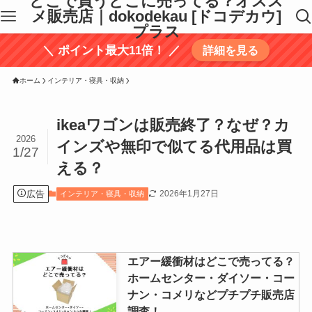
どこで買うどこに売ってる？オスス
メ販売店｜dokodekau [ドコデカウ]
プラス
＼ ポイント最大11倍！ ／
詳細を見る
ホーム
インテリア・寝具・収納
ikeaワゴンは販売終了？なぜ？カ
2026
インズや無印で似てる代用品は買
1/27
える？
広告
2026年1月27日
インテリア・寝具・収納
エアー緩衝材はどこで売ってる？
ホームセンター・ダイソー・コー
ナン・コメリなどプチプチ販売店
調査！