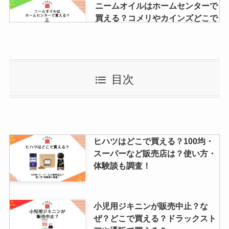
ニームオイルはホームセンターで
買える？コメリやカインズどこで
売ってるか調査！
【博多通りもん】取扱店はどこ？
目次
コンビニ・東京駅・大阪・北九州
など売ってる場所を調査！
火災報知器の電池はどこに売って
ヒハツはどこで買える？100均・
る？ホームセンターやケーズ電
スーパーなど販売店は？使い方・
気・ヤマダ電機で買える？
体験談も調査！
【水銀体温計】販売中止はなぜ？
小児用ジキニンが販売中止？な
メルカリ・ドラッグストアなどど
ぜ？どこで買える？ドラックスト
こで売ってるか調査！