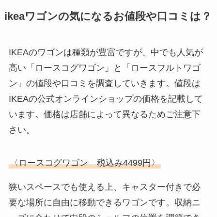
【結婚式】スーツはどこで買う？
ikeaワゴン
の気になるお値段や口コミは？
洋服の青山・ユニクロ・イオン・
レンタルなど取扱店を調査！
IKEAのワゴンは種類が豊富ですが、中でも人気が
高い「ロースコグワゴン」と「ロースフルトワゴ
重曹はどこで売ってる？100均・
ン」の値段や口コミを調査していきます。値段は
ドラッグストア・コンビニなど取
扱店舗を調査！
IKEAの公式オンラインショップの価格を記載して
います。価格は店舗によって異なるためご注意下
さい。
シャネルのミラーはどこで買え
る？刻印は店舗でするの？値段も
調査
〈ロースコグワゴン 税込み4499円〉
狭いスペースでも使える上、キャスター付きで必
すとぷりグッズ売ってる場所とガ
要な場所に自由に移動できるワゴンです。収納ニ
チャガチャ場所は？アニメイトや