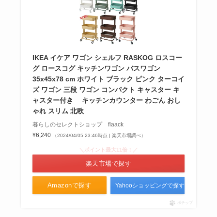
シングレアが販売中止の理由はな
ぜ？出荷調整？市販薬はある？ど
こで買えるか調査
IKEA イケア ワゴン シェルフ RASKOG ロスコー
グ ロースコグ キッチンワゴン バスワゴン
35x45x78 cm ホワイト ブラック ピンク ターコイ
盛り塩セットはニトリや100均で
ズ ワゴン 三段 ワゴン コンパクト キャスター キ
買える？おしゃれな八角盛り塩セ
ャスター付き キッチンカウンター わごん おし
ットも紹介
ゃれ スリム 北欧
暮らしのセレクトショップ flaack
¥6,240
（2024/04/05 23:46時点 | 楽天市場調べ）
＼ポイント最大11倍！／
楽天市場で探す
Amazonで探す
Yahooショッピングで探す
ポチップ