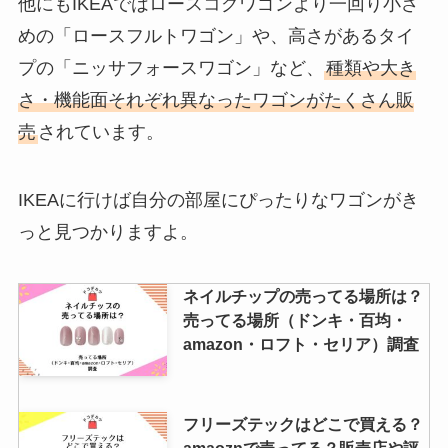
他にもIKEAではロースコグワゴンより一回り小さ
結婚式の母親のドレスはどこで買
シゲキックスが販売中止の理由が
めの「ロースフルトワゴン」や、高さがあるタイ
う？レンタルだと安い？人気商品
やばい？売ってるコンビニやスー
を調査！
パーはどこ？
プの「ニッサフォースワゴン」など、
種類や大き
さ・機能面それぞれ異なったワゴンがたくさん販
売
されています。
sr626swはどこで売ってる？ダイ
ソー・セリア（百均）やコンビニ
で買える？
IKEAに行けば自分の部屋にぴったりなワゴンがき
っと見つかりますよ。
スーツケースカバーは無印や
3coinsやニトリで買える？どこに
ネイルチップの売ってる場所は？
売ってる？
売ってる場所（ドンキ・百均・
amazon・ロフト・セリア）調査
もぎもぎフルーツが販売終了？な
ぜ？どこで売ってる？再販はい
フリーズテックはどこで買える？
つ？値段も調査
amaoznで売ってる？販売店や評