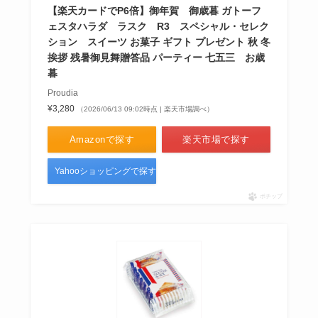
【楽天カードでP6倍】御年賀 御歳暮 ガトーフ
ェスタハラダ ラスク R3 スペシャル・セレク
ション スイーツ お菓子 ギフト プレゼント 秋 冬
クリックポストはどこで買える？
挨拶 残暑御見舞贈答品 パーティー 七五三 お歳
郵便局・コンビニ・ホームセンタ
暮
ー・百均など販売店を調査！
Proudia
¥3,280
（2026/06/13 09:02時点 | 楽天市場調べ）
Amazonで探す
楽天市場で探す
ワールドコインはどこで買う？公
式サイト・アプリで買える？購
Yahooショッピングで探す
入・登録方法もチェック！
ポチップ