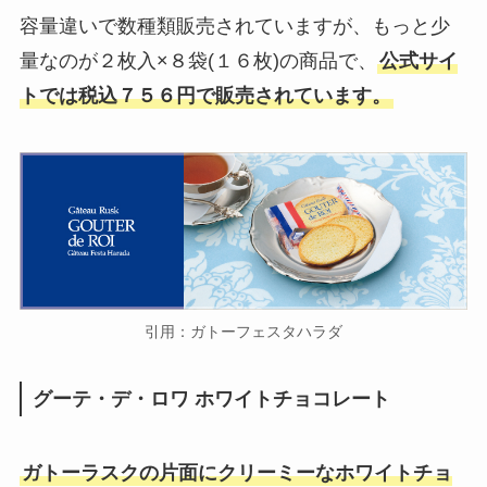
なぜ？ヨドバシ・ビックカメラの
容量違いで数種類販売されていますが、もっと少
新型をチェック！
量なのが２枚入×８袋(１６枚)の商品で、
公式サイ
トでは税込７５６円で販売されています。
18650電池はどこで売ってる？ド
ンキホーテ・ダイソー・ヤマダ電
機・ケーズデンキを調査！
かわるよくれいどこで売ってる？
ドンキやマツキヨで買える？値段
や安く買える店調査
引用：ガトーフェスタハラダ
グーテ・デ・ロワ ホワイトチョコレート
サウナスーツはワークマンで売っ
てる？ドンキは？おすすめの値段
が安い人気ランキングは？
ガトーラスクの片面にクリーミーなホワイトチョ