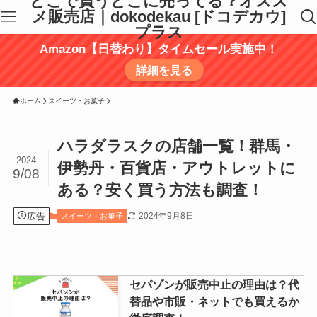
どこで買うどこに売ってる？オスス
メ販売店｜dokodekau [ドコデカウ]
プラス
Amazon【日替わり】タイムセール実施中！
詳細を見る
ホーム
スイーツ・お菓子
ハラダラスクの店舗一覧！群馬・
2024
伊勢丹・百貨店・アウトレットに
9/08
ある？安く買う方法も調査！
広告
2024年9月8日
スイーツ・お菓子
セパゾンが販売中止の理由は？代
替品や市販・ネットでも買えるか