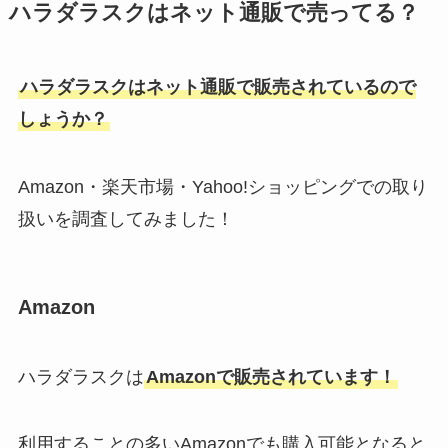
獄激辛ペヤングが販売中止の理由
ハラダラスクはネット通販で売ってる？
がやばい？スーパーやネットなど
どこで買えるか調査！
ハラダラスクはネット通販で販売されているので
しょうか？
東京バナナはどこで買える？値段
や東京駅限定の商品は？安い通販
での販売店を調査！
Amazon・楽天市場・Yahoo!ショッピングでの取り
扱いを調査してみました！
トーマス チューイングキャンディ
は販売中止？理由は？いつから？
Amazon
売ってる場所や代替品調査！
ハラダラスクは
Amazonで販売されています！
メディプラスゲルは販売停止？な
ぜ？ドンキ・楽天・amazonで買
える？口コミは？
利用することの多いAmazonでも購入可能となると