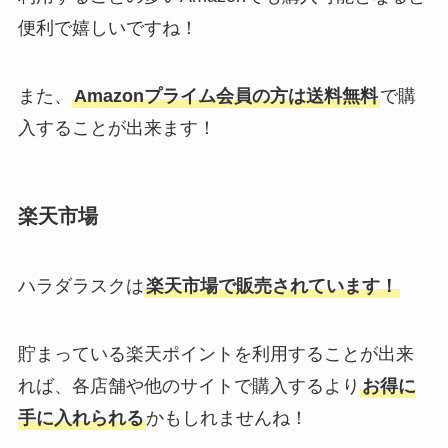
便利で嬉しいですね！
ネオジム磁石はどこで買える？ダ
イソー・コメリ・コーナン・カイ
また、
Amazonプライム会員の方は送料無料
で購
ンズなど販売店を調査！
入することが出来ます！
レンジでゆで卵はダイソーなど
楽天市場
100均で売ってる？使い方やニト
リ・ドンキで買えるか調査
ハラダラスクは
楽天市場で販売されています！
スーツケースを買うならどこ？無
印やニトリ・イオンの売り場は？
貯まっている楽天ポイントを利用することが出来
安いおすすめ紹介
れば、各店舗や他のサイトで購入するより
お得に
手に入れられる
かもしれませんね！