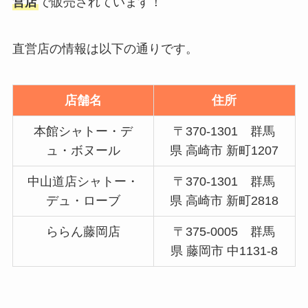
営店
で販売されています！
う？ドラッグストア・コンビニ・
ツルハ・ウエルシアなど販売店を
調査！
直営店の情報は以下の通りです。
うさぎ被り物はドンキに売って
店舗名
住所
る？shein・wego・amazon・百
均・楽天も徹底調査！
本館シャトー・デ
〒370-1301 群馬
ュ・ボヌール
県 高崎市 新町1207
忍者めし鉄の鎧どこに売ってる？
中山道店シャトー・
〒370-1301 群馬
ヨドバシやセブン・amazonや楽
デュ・ローブ
県 高崎市 新町2818
天など通販で買える？
ららん藤岡店
〒375-0005 群馬
県 藤岡市 中1131-8
引越し挨拶の粗品はどこで買う？
ニトリ・イオン・ホームセンタ
ー・百貨店など売ってる場所を調