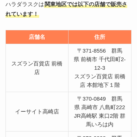
ハラダラスクは
関東地区では以下の店舗で販売さ
れています！
店舗名
住所
〒371-8556 群馬
県 前橋市 千代田町2-
スズラン百貨店 前橋
12-3
店
スズラン百貨店 前橋
店 本館地下１階
〒370-0849 群馬
県 高崎市 八島町222
イーサイト高崎店
JR高崎駅 東口2階 群
馬いろは内