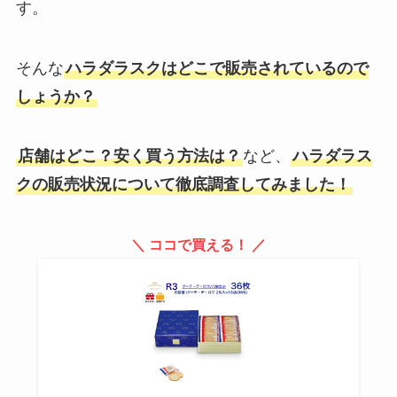
す。
ハートチップルはどこで買える？
販売地域は？ドンキ・コンビニ・
ダイソーも調査
そんな
ハラダラスクはどこで販売されているので
しょうか？
喜平ネックレスはどこで買う？ド
ンキホーテにはある？【名古屋・
店舗はどこ？安く買う方法は？
など、
ハラダラス
東京・大阪・神戸を調査！】
クの販売状況について徹底調査してみました！
オーグメンチンは販売中止の理由
＼ ココで買える！ ／
は？出荷調整してるの？市販薬は
どこで買える？
【ゴミ袋はどこで買う？】安い45
リットルがほしい！業務スーパ
ー・ダイソー・セリアを調査！