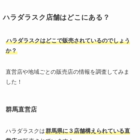
the ordinaryはどこで買える？日
ネリゾナユニバーサルクリームが
ハラダラスク店舗はどこにある？
本店舗（ロフト・薬局・通販）で
販売中止の理由は？代替品の市販
売ってる？
薬はあるの？どこで買えるか調
査！
ハラダラスクはどこで販売されているのでしょう
か？
キャスキッドソンはどこで買え
ほぼうなぎはどこで買える？
る？日本の店舗はない？日本で買
amazon・スーパー・通販で購入
えない？買える店解説
直営店や地域ごとの販売店の情報を調査してみま
可能？評判も調査
した！
セパゾンが販売中止の理由は？代
蔵生を売ってる場所は？コンビ
替品や市販・ネットでも買えるか
ニ・通販にある？新千歳空港・札
徹底調査！
群馬直営店
幌・東京・大阪も調査！
ハラダラスクは
群馬県に３店舗構えられている直
プリンターのインクはどこで買