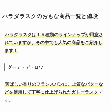
イロカ柔軟剤が生産終了した？理
ハラダラスクのおもな商品一覧と値段
由はなぜ？人気の香りを最安値で
買えるのはココ！
ハラダラスクは１５種類のラインナップが用意さ
れていますが、その中でも人気の商品をご紹介し
あずきのチカラが販売中止？な
ます！
ぜ？目もと用がキケン・虫がわく
って本当？徹底調査！
グーテ・デ・ロワ
イリュンはどこで売ってる？ロフ
トやドンキ・楽天やAmazonで買
芳ばしい香りのフランスパンに、上質なバターな
える？口コミも調査
どを使用して丁寧に仕上げられたガトーラスク
で
す。
超音波ウォッシャーが販売終了は