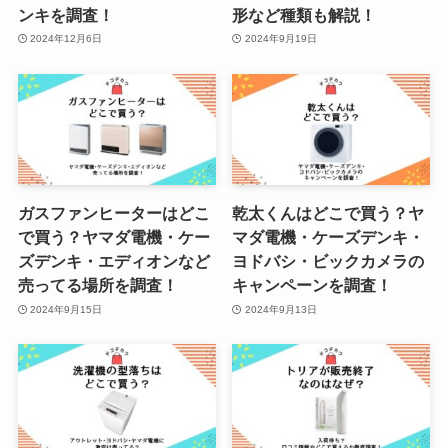
ンキを調査！
形など種類も解説！
2024年12月6日
2024年9月19日
明治ザチョコレートは販売休止に
なった？スーパー・コンビニ・ロ
ーソンなどを調査！
ルルアタックibエースは販売中
止？理由は？マツキヨやamazon
ガスファンヒーターはどこ
乾太くんはどこで買う？ヤ
で売ってない？
で買う？ヤマダ電機・ケー
マダ電機・ケーズデンキ・
ズデンキ・エディオンなど
ヨドバシ・ビックカメラの
売ってる場所を調査！
キャンペーンを調査！
2024年9月15日
2024年9月13日