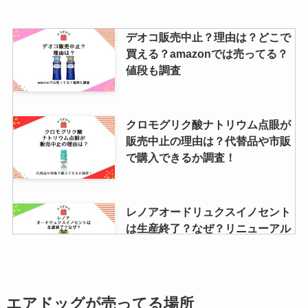
【天然水レモンスカッシュ】販売
デオコ販売中止？理由は？どこで
中止の理由は？スーパー・ドラッ
買える？amazonでは売ってる？
グストア・コンビニにある？
値段も調査
ジャケパンはどこで買う？ユニク
クロモグリク酸ナトリウム点眼が
ロ・GU・洋服の青山などおすす
販売中止の理由は？代替品や市販
めブランドを調査！
で購入できるか調査！
マリアージュフレールのお香はど
レノアオードリュクスイノセント
こで買える？お試しはある？人気
は生産終了？なぜ？リニューアル
の香り・お香立てもチェック！
して売ってる？
ブリリアントモアはどこで買え
バイユアの取り扱い店舗は？薬局
エアドッグが売ってる場所