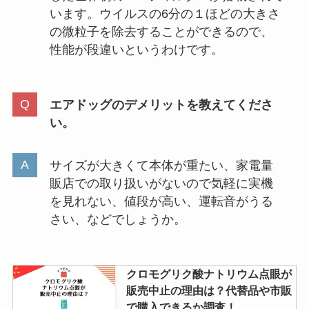
います。ウイルスの6分の１ほどの大きさ
雷鳥の里はどこで買える？16個入
の微粒子を除去することができるので、
りの値段は？販売店やオンライン
性能が段違いというわけです。
で売ってる店調査
エアドッグのデメリットを教えてくださ
い。
サイズが大きくて本体が重たい、家電量
販店での取り扱いがないので気軽に実機
を見れない、値段が高い、運転音がうる
さい、などでしょうか。
クロモグリク酸ナトリウム点眼が
販売中止の理由は？代替品や市販
で購入できるか調査！