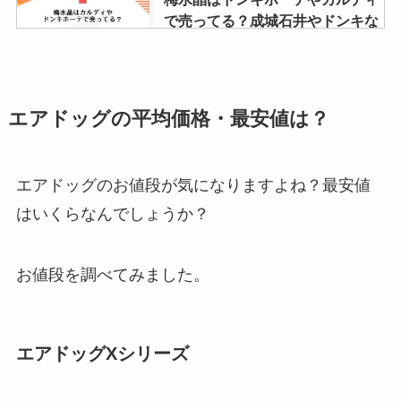
で売ってる？成城石井やドンキな
どどこで売ってるか調査
葬式の数珠はどこで買う？しまむ
エアドッグの平均価格・最安値は？
ら・ドンキ・アベイル・イオンス
タイルなど売ってる場所を調査！
エアドッグのお値段が気になりますよね？最安値
はいくらなんでしょうか？
ジョイントマットはどこが安い？
ドンキホーテや西松屋や100均？
お得な販売店をリサーチ！
お値段を調べてみました。
無印良品のこたつが販売終了？な
エアドッグXシリーズ
ぜ？暖かくないから？販売時期や
楕円・正方形など種類も解説！