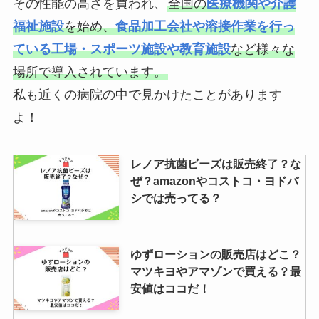
その性能の高さを買われ、
全国の
医療機関や介護
防水パンはどこで買える？ニトリ
福祉施設
を始め、
食品加工会社や溶接作業を行っ
やヤマダ電機に売ってる？必要？
ている工場・スポーツ施設や教育施設
など様々な
代わりになるものは？
場所で導入されています。
私も近くの病院の中で見かけたことがあります
ゴムポンバスブラシはどこで売っ
よ！
てる？カインズや100均ダイソー
で買える？販売店や値段も調査
レノア抗菌ビーズは販売終了？な
ぜ？amazonやコストコ・ヨドバ
シでは売ってる？
【kose】カールキープマジックは
どこに売ってる？化粧品専門店・
百貨店・ツルハを調査！
ゆずローションの販売店はどこ？
マツキヨやアマゾンで買える？最
安値はココだ！
【パンテーン】ミセラーは販売終
了？理由は？amazonで買える？