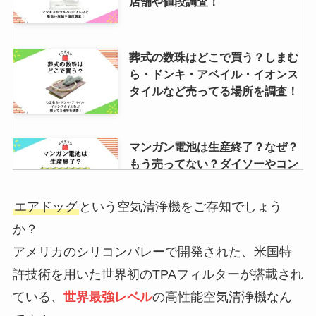
店舗や値段調査！
葬式の数珠はどこで買う？しまむ
ら・ドンキ・アベイル・イオンス
タイルなど売ってる場所を調査！
マンガン電池は生産終了？なぜ？
もう売ってない？ダイソーやコン
ビニで買える？
エアドッグ
という空気清浄機をご存知でしょう
か？
レノアオードリュクスイノセント
アメリカのシリコンバレーで開発された、米国特
は生産終了？なぜ？リニューアル
して売ってる？
許技術を用いた世界初のTPAフィルターが搭載され
ている、
世界最強レベル
の高性能空気清浄機なん