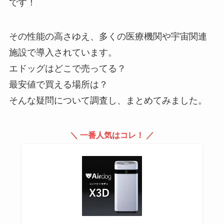
です！
ウォンジョンヨマスカラどこで買
える？ドンキ・amazonなどどこ
で売ってる？値段も調査
その性能の高さゆえ、多くの医療機関や宇宙関連
施設で導入されています。
エドッグはどこで売ってる？
オムツライナーはどこに売って
る？西松屋・ヨドバシで買える？
最安値で買える場所は？
代用品や吸収量も調査！
そんな疑問について調査し、まとめてみました。
タルティンの店舗はどこ？公式通
＼ 一番人気はコレ
！
／
販でも買える？おすすめ商品一覧
はコレ！
鳩サブレどこで買える？通販や販
売店だと安い値段で売ってる？神
奈川・東京以外でも買える？