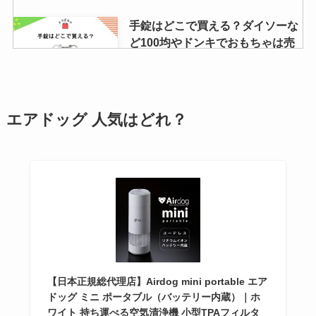
リニューアル状況や口コミ調査
手錠はどこで買える？ダイソーな
ど100均やドンキでおもちゃは売
ってる？
ロート製薬ダーマセプトはどこで
売ってる？rxazaセラムはドラッ
グストアや薬局・楽天など取扱
店・口コミ調査
アフタゾロンが販売中止？理由は
エアドッグ 人気はどれ？
なぜ？ドラッグストアや薬局など
市販で売ってる場所は？
ミスド商品券はどこで買える？購
入方法・対象店舗・会員登録方法
などをチェック！
【日本正規総代理店】Airdog mini portable エア
【鍋焼きうどん】アルミ鍋はスー
ドッグ ミニ ポータブル（バッテリー内蔵）｜ホ
パーに売ってる？セブンイレブ
ワイト 持ち運べる空気清浄機 小型TPAフィルタ