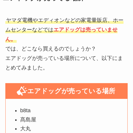
る？スギ薬局やマツキヨにはな
やドンキやロフトで買える？種類
い？値段や売ってる場所調査
や値段・人気商品調査
ヤマダ電機やエディオンなどの家電量販店、ホー
ムセンターなどでは
エアドッグは売っていませ
牧家プリンはどこで売ってる？ロ
フェイスシールドはどこで買え
ーソンや成城石井で買える？種類
ん。
る？薬局やセブンイレブンやマツ
や値段も調査
キヨに売ってる？
では、どこなら買えるのでしょうか？
エアドッグが売っている場所について、以下にま
とめてみました。
トリアが販売終了なのはなぜ？入
リュックカバーはワークマンや無
荷待ち？口コミ情報やどこで買え
印やダイソーやカインズで売って
るか徹底調査！
る？完全防水のおすすめは？
エアドッグが売っている場所
ネオステリングリーンは販売中
b8ta
止？理由は？ドラッグストアや薬
髙島屋
局で買える？
大丸