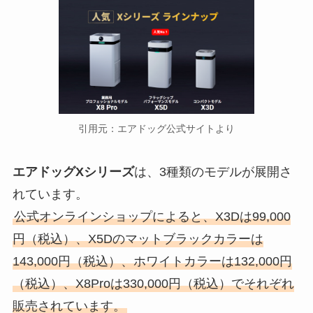
手間なしブライトが売ってないっ
て本当？Amazon・楽天で買え
る？取扱店舗を調査！
引用元：エアドッグ公式サイトより
鳩サブレどこで買える？通販や販
売店だと安い値段で売ってる？神
奈川・東京以外でも買える？
エアドッグXシリーズ
は、3種類のモデルが展開さ
れています。
公式オンラインショップによると、X3Dは99,000
丸亀製麺シェイクうどんが販売終
了？理由はなぜ？再開はいつ？種
円（税込）、X5Dのマットブラックカラーは
類や販売店調査
143,000円（税込）、ホワイトカラーは132,000円
（税込）、X8Proは330,000円（税込）でそれぞれ
販売されています。
スラムダンクのグッズが売ってる