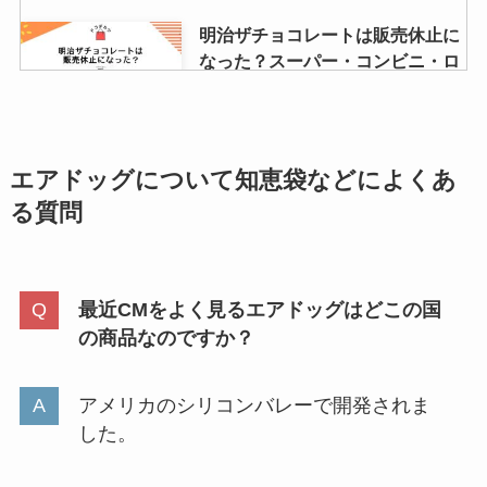
明治ザチョコレートは販売休止に
なった？スーパー・コンビニ・ロ
ーソンなどを調査！
厚岸ウイスキーはどこで 買える？
エアドッグ
について
知恵袋などによくあ
楽天・東急百貨店・Amazonなど
る質問
取扱店を調査！
最近CMをよく見るエアドッグはどこの国
防水パンはどこで買える？ニトリ
の商品なのですか？
やヤマダ電機に売ってる？必要？
代わりになるものは？
アメリカのシリコンバレーで開発されま
した。
スーツケースを買うならどこ？無
印やニトリ・イオンの売り場は？