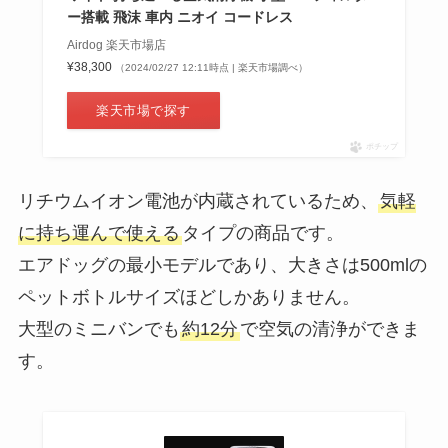
ン・ローソンなどコンビニも調
ー搭載 飛沫 車内 ニオイ コードレス
査！
Airdog 楽天市場店
¥38,300
（2024/02/27 12:11時点 | 楽天市場調べ）
bibigoはどこで買える？カルディ
楽天市場で探す
や業務スーパーで売ってる？日本
ポチップ
の取扱店解説
リチウムイオン電池が内蔵されているため、
気軽
タチオン錠が販売中止の理由は？
に持ち運んで使える
タイプの商品です。
出荷調整？代替品や市販でどこで
エアドッグの最小モデルであり、大きさは500mlの
売ってるか調査！
ペットボトルサイズほどしかありません。
大型のミニバンでも
約12分
で空気の清浄ができま
hdmiのタイプc変換するアダプタ
す。
は100均に売ってる？ダイソー・
ドンキ・ヨドバシなど調査！