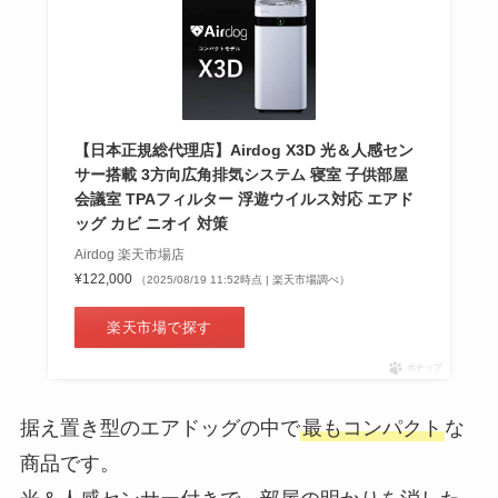
マルセイバターサンドの買える場
所は？販売店はどこ？通販やスー
パーで売ってる？
【日本正規総代理店】Airdog X3D 光＆人感セン
サー搭載 3方向広角排気システム 寝室 子供部屋
会議室 TPAフィルター 浮遊ウイルス対応 エアド
ッグ カビ ニオイ 対策
Airdog 楽天市場店
¥122,000
（2025/08/19 11:52時点 | 楽天市場調べ）
楽天市場で探す
ポチップ
据え置き型のエアドッグの中で
最もコンパクト
な
商品です。