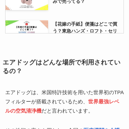
みで売ってる？
【花嫁の手紙】便箋はどこで買
う？東急ハンズ・ロフト・セリ
ア・無印など販売店を調査！
「ひよこ」の買える場所は？通販
エアドッグはどんな場所で利用されてい
で購入できる？オンラインショッ
るの？
プも調査
エアドッグは、米国特許技術を用いた世界初のTPA
正露丸糖衣が品切れなぜ？
フィルターが搭載されているため、
世界最強レベ
【2024】ヨドバシやコンビニで売
ルの空気清浄機
だと言われています。
ってる？値段は？キョクトウと大
幸の違いは？