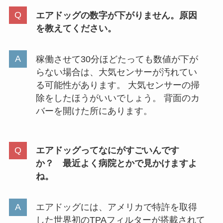
安いおすすめ紹介
エアドッグの数字が下がりません。原因
を教えてください。
ヘリウムガスはドンキに売って
る？ダイソー・ホームセンターな
稼働させて30分ほどたっても数値が下が
ど販売店を徹底調査！
らない場合は、大気センサーが汚れてい
る可能性があります。 大気センサーの掃
除をしたほうがいいでしょう。 背面のカ
ウルリスは販売終了？なぜ？販売
バーを開けた所にあります。
店はどこ？ドンキやマツキヨで買
える？口コミも調査
エアドッグってなにがすごいんです
か？ 最近よく病院とかで見かけますよ
アーモンドプードルはどこに売っ
ね。
てる？スーパーやセリアで買え
る？売り場はどこ？
エアドッグには、アメリカで特許を取得
した世界初のTPAフィルターが搭載されて