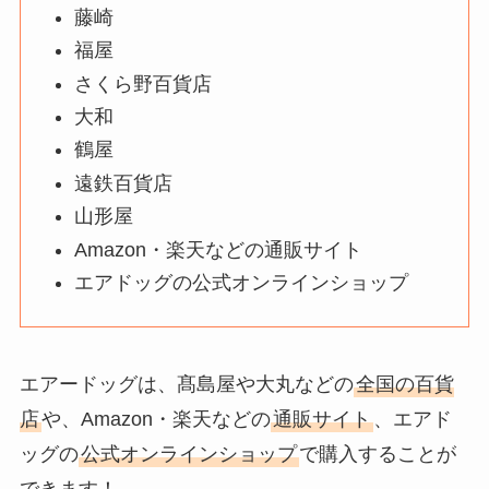
藤崎
福屋
18650電池はどこで売ってる？ド
ンキホーテ・ダイソー・ヤマダ電
さくら野百貨店
機・ケーズデンキを調査！
大和
鶴屋
遠鉄百貨店
bibigoはどこで買える？カルディ
山形屋
や業務スーパーで売ってる？日本
の取扱店解説
Amazon・楽天などの通販サイト
エアドッグの公式オンラインショップ
桜盆栽はどこで売ってる？ホーム
センター・カインズで買える？育
て方＆寿命も調査！
エアードッグは、髙島屋や大丸などの
全国の百貨
店
や、Amazon・楽天などの
通販サイト
、エアド
ッグの
公式オンラインショップ
で購入することが