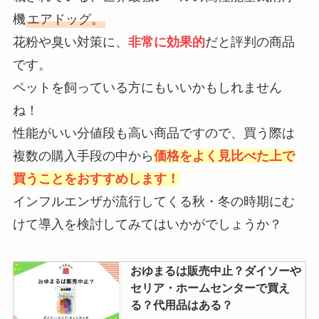
ハイキューチョコエッグどこで売
機
エアドッグ。
ってる？アニメイトやマツキヨで
買える？いつから販売？
花粉や臭い対策に、
非常に効果的
だと評判の商品
です。
ペットを飼っている方にもいいかもしれません
乾燥さんはどこで売ってる？ドラ
ね！
ッグストア・ドンキ・ウエルシ
ア・プラザなど取扱店を調査！
性能がいい分値段も高い商品ですので、買う際は
複数の購入手段の中から
価格をよく見比べた上で
買うことをおすすめします！
キレートレモンむくみはどこで売
インフルエンザが流行してくる秋・冬の時期にむ
ってる？コンビニの値段は？薬局
やドンキは売ってない？販売店調
けて導入を検討してみてはいかがでしょうか？
査
おゆまるは販売中止？ダイソーや
ロート製薬ダーマセプトはどこで
セリア・ホームセンターで買え
売ってる？rxazaセラムはドラッ
る？代用品はある？
グストアや薬局・楽天など取扱