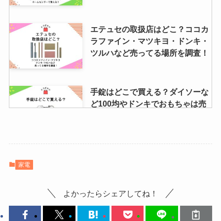
店・口コミ調査
エテュセの取扱店はどこ？ココカ
ラファイン・マツキヨ・ドンキ・
adidasのサンバが売ってない！な
ツルハなど売ってる場所を調査！
ぜ人気？abcマートなど売ってる
店舗を徹底リサーチ！
手錠はどこで買える？ダイソーな
ど100均やドンキでおもちゃは売
アリエールのダニよけ販売終了？
ってる？
廃盤？なぜ売ってない？どこに売
ってる？スプレーはある？
御朱印帳はどこに売ってる？ドン
家電
キホーテ・ロフト・イオン・東急
ハンズ・キャンドゥを調査！
よかったらシェアしてね！
newjeansのアルバムはどこで買