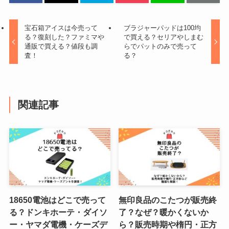
う？タワレコ・TSUTAYA・ゲオ
など取扱店＆特典をチェック！
宝石箱アイスは今売って
ブラジャーパッドは100均
る？復刻した？ファミマや
で買える？セリアやしまむ
通販で買える？値段も調
らでパットのみで売って
査！
る？
ヨードチンキが販売中止の理由
は？赤チンとの違いや市販で代用
品があるか調査！
関連記事
ファーストピアスはどこで買う？
医療用はドンキや薬局や楽天など
どこがいいの？
ロート製薬ダーマセプトはどこで
18650電池はどこで売って
無印良品のこたつが販売終
売ってる？rxazaセラムはドラッ
る？ドンキホーテ・ダイソ
了？なぜ？暖かくないか
グストアや薬局・楽天など取扱
ー・ヤマダ電機・ケーズデ
ら？販売時期や楕円・正方
店・口コミ調査