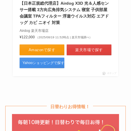
【日本正規総代理店】Airdog X3D 光＆人感セン
サー搭載 3方向広角排気システム 寝室 子供部屋
会議室 TPAフィルター 浮遊ウイルス対応 エアド
静電気防止スプレーはどこに売っ
ッグ カビ ニオイ 対策
てる？ダイソーやドンキで買え
Airdog 楽天市場店
る？売り場はどこ？
¥122,000
（2025/08/19 11:52時点 | 楽天市場調べ）
Amazonで探す
楽天市場で探す
クリアのシャンプーが販売中止は
Yahooショッピングで探す
なぜ？やばい＆はげる？今どこで
売ってるか調査！
ポチップ
日替わりお得情報！