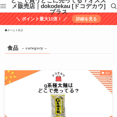
どこで買うどこに売ってる？オスス
メ販売店｜dokodekau [ドコデカウ]
プラス
＼ ポイント最大11倍！ ／
詳細を見る
ホーム
食品
食品
– category –
食品